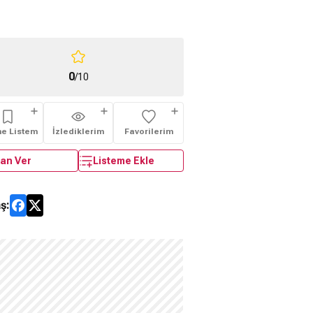
0
/10
me Listem
İzlediklerim
Favorilerim
an Ver
Listeme Ekle
ş: