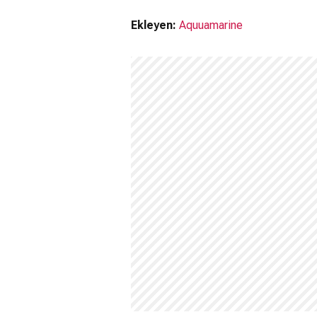
Müzikleri kime ait?
Ekleyen:
Aquuamarine
White Wall dizisi müzikleri
Timo Kauk
White Wall devam filmi var mı?
Hayır. White Wall için devam dizisi b