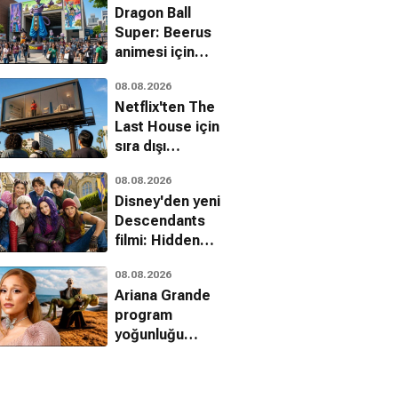
Dragon Ball
Super: Beerus
animesi için
heyecan verici
08.08.2026
detaylar
Netflix'ten The
Last House için
sıra dışı
kampanya
08.08.2026
Disney'den yeni
Descendants
filmi: Hidden
Heroes geliyor
08.08.2026
Ariana Grande
program
yoğunluğu
nedeniyle
American Horror
Story