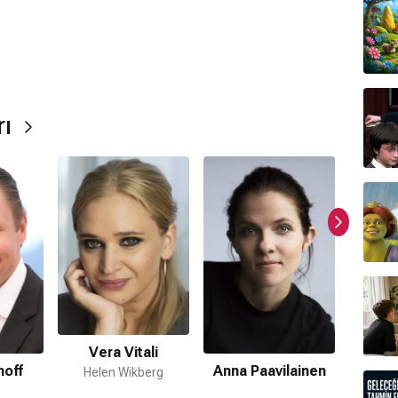
ştir.
rı
ır.
Vera Vitali
Eva
noff
Anna Paavilainen
Helen Wikberg
mamaktadır.