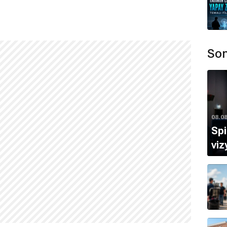
olampi
,
Tuomo Puranen
tarafından hazırlanmıştır.
Son
ulunmamaktadır.
08.0
Sp
viz