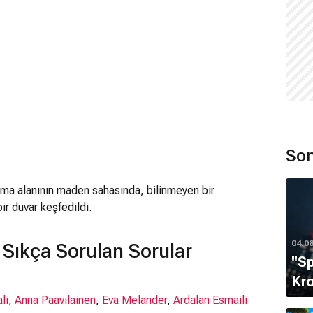
Son
ama alanının maden sahasında, bilinmeyen bir
r duvar keşfedildi.
04.0
Sıkça Sorulan Sorular
''S
Kro
li
,
Anna Paavilainen
,
Eva Melander
,
Ardalan Esmaili