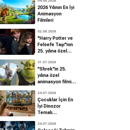
04.08.2026
2026 Yılının En İyi
Animasyon
Filmleri
02.08.2026
"Harry Potter ve
Felsefe Taşı"nın
25. yılına özel
filmin
31.07.2026
bilinmeyenleri!
"Shrek"in 25.
yılına özel
animasyon filmin
bilinmeyenleri!
24.07.2026
Çocuklar İçin En
İyi Dinozor
Temalı
Ardalan Esmaili
 Melander
Animasyon
Said
Hanne
24.07.2026
Filmleri