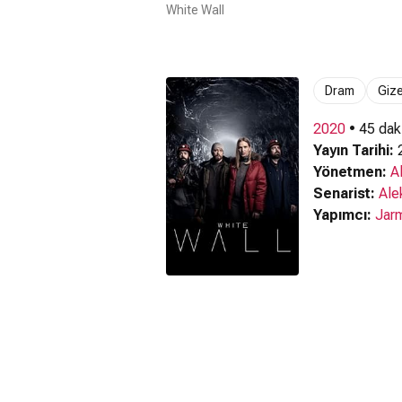
White Wall
Dram
Giz
2020
• 45 dak
Yayın Tarihi:
2
Yönetmen:
A
Senarist:
Ale
Yapımcı:
Jar