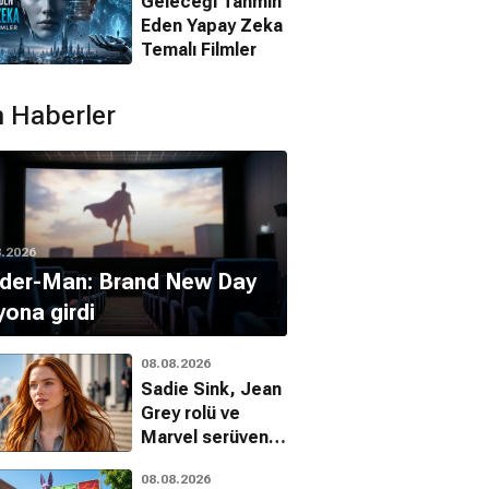
Geleceği Tahmin
Eden Yapay Zeka
Temalı Filmler
 Haberler
8.2026
ider-Man: Brand New Day
yona girdi
08.08.2026
Sadie Sink, Jean
Grey rolü ve
Marvel serüveni
hakkında ilk kez
08.08.2026
konuştu