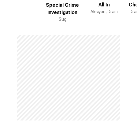
All In
Cho
Special Crime
Aksiyon, Dram
Dra
ınvestigation
Suç