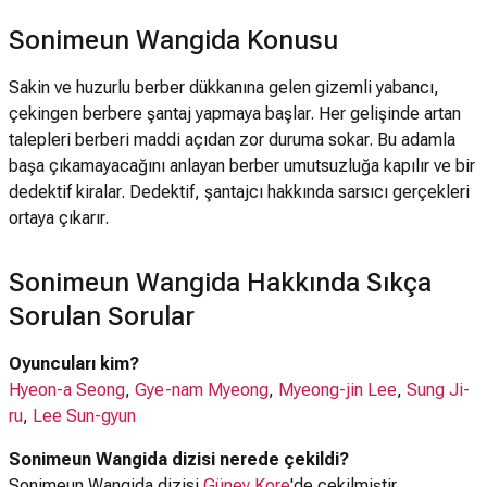
Sonimeun Wangida Konusu
Sakin ve huzurlu berber dükkanına gelen gizemli yabancı,
çekingen berbere şantaj yapmaya başlar. Her gelişinde artan
talepleri berberi maddi açıdan zor duruma sokar. Bu adamla
başa çıkamayacağını anlayan berber umutsuzluğa kapılır ve bir
dedektif kiralar. Dedektif, şantajcı hakkında sarsıcı gerçekleri
ortaya çıkarır.
Sonimeun Wangida Hakkında Sıkça
Sorulan Sorular
Oyuncuları kim?
Hyeon-a Seong
,
Gye-nam Myeong
,
Myeong-jin Lee
,
Sung Ji-
ru
,
Lee Sun-gyun
Sonimeun Wangida dizisi nerede çekildi?
Sonimeun Wangida dizisi
Güney Kore
'de çekilmiştir.