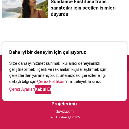
Sundance Enstitüsü trans
sanatçılar için seçilen isimleri
duyurdu
Daha iyi bir deneyim için çalışıyoruz
Size daha iyi hizmet sunmak, kullanıcı deneyiminizi
geliştirebilmek, içerik ve reklamları kişiselleştirmek için
çerezlerden yararlanıyoruz. Sitemizdeki çerezlerle ilgili
detaylı bilgi için
Çerez Politikası
'nı inceleyebilirsiniz.
Destek
Çerez Ayarları
Kabul Et
İletişim
Yardım
Kullanıcı Sözleşmesi
Çerez Politikası
Kişisel Verilerin Korunması
Yasal Uyarı
Projelerimiz
doviz.com
Telif Hakları © 2026