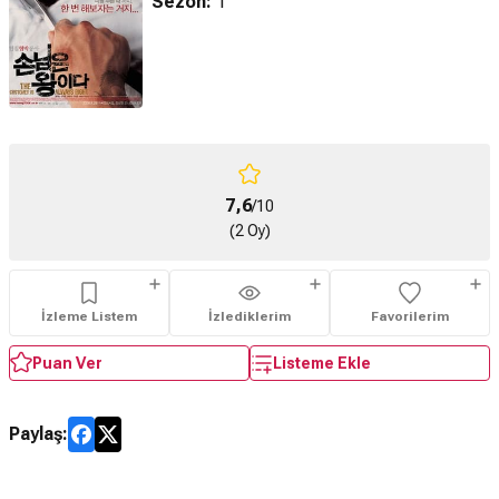
Sezon:
1
7,6
/10
(2 Oy)
İzleme Listem
İzlediklerim
Favorilerim
Puan Ver
Listeme Ekle
Paylaş: