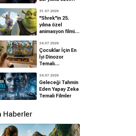
filmin
31.07.2026
bilinmeyenleri!
"Shrek"in 25.
yılına özel
animasyon filmin
bilinmeyenleri!
24.07.2026
Çocuklar İçin En
İyi Dinozor
Temalı
Animasyon
Skins
The Sarah Jane
The Sarah Jane
24.07.2026
Filmleri
m, Komedi
Adventures
Adventures
Geleceği Tahmin
Eden Yapay Zeka
Aksiyon, Dram, Bilim Kurgu
Aksiyon, Dram, Bilim Kurgu
Temalı Filmler
 Haberler