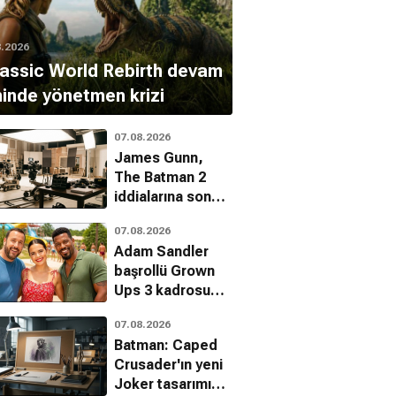
8.2026
assic World Rebirth devam
minde yönetmen krizi
07.08.2026
James Gunn,
The Batman 2
iddialarına son
noktayı koydu
07.08.2026
Adam Sandler
başrollü Grown
Ups 3 kadrosu
genişliyor
07.08.2026
Batman: Caped
Crusader'ın yeni
Joker tasarımı