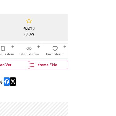
4,8
/10
(3 Oy)
me Listem
İzlediklerim
Favorilerim
an Ver
Listeme Ekle
ş: