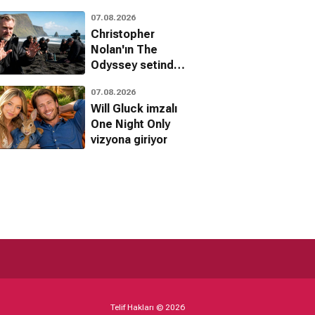
hayran bıraktı
07.08.2026
Christopher
Nolan'ın The
Odyssey setinde
dublörler canlı
07.08.2026
canlı kuma
Will Gluck imzalı
gömüldü
One Night Only
vizyona giriyor
Telif Hakları © 2026