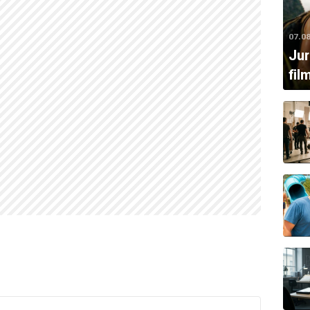
07.0
Jur
fil