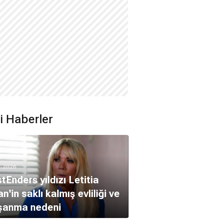
ili Haberler
7.2026
tEnders yıldızı Letitia
n'in saklı kalmış evliliği ve
şanma nedeni