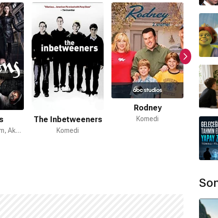
Rodney
s
The Inbetweeners
Komedi
Bilim Kurgu, Dram, Aksiyon
Komedi
Dra
Son