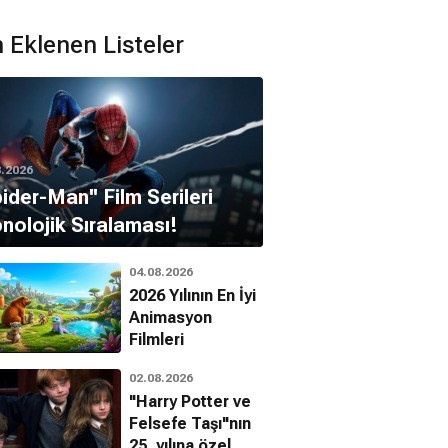
 Eklenen Listeler
Adam Ray
ael Sheard
8.2026
pider-Man'' Film Serileri
nolojik Sıralaması!
04.08.2026
2026 Yılının En İyi
Animasyon
Filmleri
02.08.2026
"Harry Potter ve
Felsefe Taşı"nın
25. yılına özel