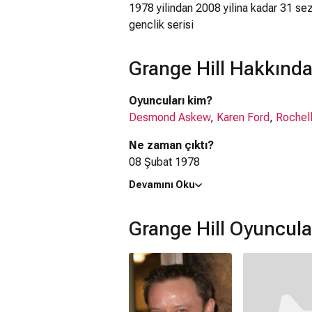
1978 yilindan 2008 yilina kadar 31 sez
genclik serisi
Grange Hill Hakkında
Oyuncuları kim?
Desmond Askew
,
Karen Ford
,
Rochel
Ne zaman çıktı?
08 Şubat 1978
Devamını Oku
Grange Hill dizisi nerede çekildi?
Grange Hill dizisi
İngiltere
'de çekilmişt
Grange Hill Oyuncula
Kaç saat?
25 dakika
IMDb puanı kaç?
7.1