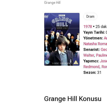
Grange Hill
Dram
1978
• 25 dak
Yayın Tarihi:
0
Yönetmen:
A
Natasha Roma
Senarist:
Geo
Walter
,
Paulin
Yapımcı:
Jos
Redmond
,
Ro
Sezon:
31
Grange Hill Konusu