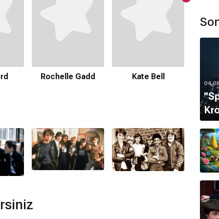
Son
ır.
Mich
rd
Rochelle Gadd
Kate Bell
mamaktadır.
04.0
''S
Kro
kshaw
tarafından hazırlanmıştır.
ulunmamaktadır.
rsiniz