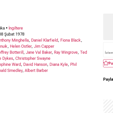
ika •
İngiltere
8 Şubat 1978
nthony Minghella
,
Daniel Klarfield
,
Fiona Black
,
nuik
,
Helen Ostler
,
Jim Capper
ffrey Botterill
,
Jane Val Baker
,
Ray Wingrove
,
Ted
İzle
e Dykes
,
Christopher Swayne
Pu
ephine Ward
,
David Hanson
,
Diana Kyle
,
Phil
nald Smedley
,
Albert Barber
Payla