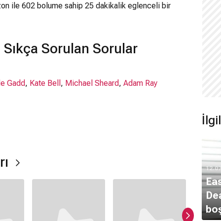
on ile 602 bolume sahip 25 dakikalik eglenceli bir
 Sıkça Sorulan Sorular
le Gadd
,
Kate Bell
,
Michael Sheard
,
Adam Ray
İlg
ir.
rı
12.0
Eas
Dea
bo