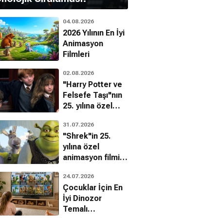
04.08.2026
2026 Yılının En İyi
Animasyon
Filmleri
02.08.2026
"Harry Potter ve
Felsefe Taşı"nın
25. yılına özel
filmin
31.07.2026
bilinmeyenleri!
"Shrek"in 25.
yılına özel
animasyon filmin
bilinmeyenleri!
24.07.2026
Çocuklar İçin En
İyi Dinozor
Temalı