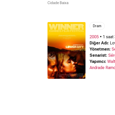
Cidade Baixa
Dram
2005
• 1 saat
Diğer Adı:
Low
Yönetmen:
S
Senarist:
Sér
Yapımcı:
Walt
Andrade Ram