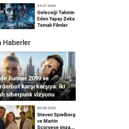
Animasyon
é Dumont
24.07.2026
Filmleri
Tinho Bahia
Geleceği Tahmin
Eden Yapay Zeka
Temalı Filmler
 Haberler
8.2026
de Runner 2099 ve
derbot karşı karşıya: İki
klı siberpunk vizyonu
08.08.2026
Steven Spielberg
ve Martin
Scorsese imzalı