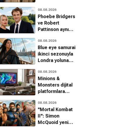
Cape Fear dizisi
08.08.2026
Apple TV
Phoebe Bridgers
platformunda
ve Robert
Pattinson aynı
projede
all Girl
Kopyalayan Adam
Rosario Tijeras
08.08.2026
buluşuyor
ram, Gerilim
Komedi, Dram, Romantik
Suç, Romantik, Dram
Blue eye samurai
ikinci sezonuyla
Londra yoluna
düşüyor
08.08.2026
Minions &
Monsters dijital
platformlara
geliyor
08.08.2026
''Mortal Kombat
II'': Simon
McQuoid yeni
filmle ilgili