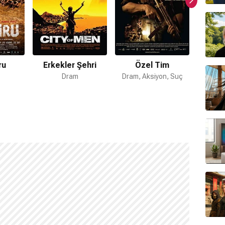
ru
Erkekler Şehri
Özel Tim
C
Dram
Dram, Aksiyon, Suç
Suç, D