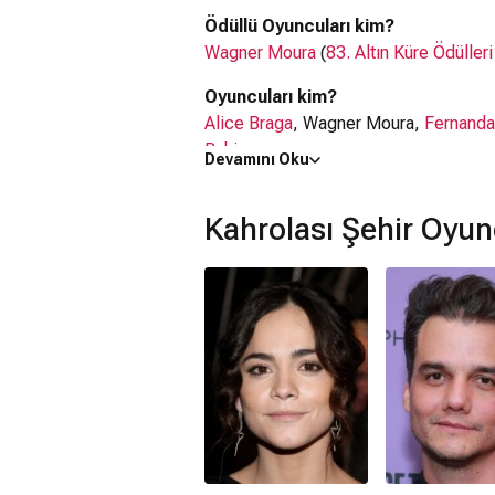
Ödüllü Oyuncuları kim?
Wagner Moura
(
83. Altın Küre Ödüller
Oyuncuları kim?
Alice Braga
, Wagner Moura,
Fernanda
Bahia
Devamını Oku
Kahrolası Şehir filmi nerede çekild
Kahrolası Şehir filmi
İngiltere
,
Brezily
Kahrolası Şehir Oyun
Kaç saat?
1 saat 38 dakika
IMDb puanı kaç?
6.5
Kahrolası Şehir filmi hangi tür?
Dram
Netflix'te var mı?