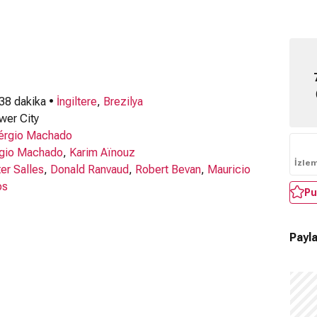
 38 dakika •
İngiltere
,
Brezilya
er City
érgio Machado
gio Machado
,
Karim Aïnouz
İzle
er Salles
,
Donald Ranvaud
,
Robert Bevan
,
Mauricio
os
Pu
Payla