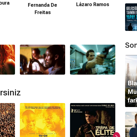
ır.
oura
Jos
Lázaro Ramos
Fernanda De
Freitas
mamaktadır.
llares
,
Carlinhos Brown
,
Carlinhos Brown
tarafından
Son
i bulunmamaktadır.
08.0
Bla
rsiniz
Mur
far