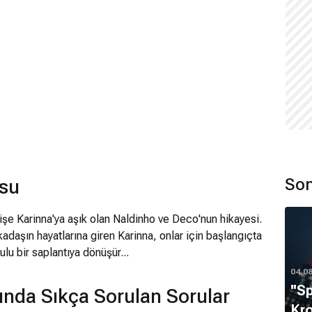
Son
usu
hişe Karinna'ya aşık olan Naldinho ve Deco'nun hikayesi.
rkadaşın hayatlarına giren Karinna, onlar için başlangıçta
u bir saplantıya dönüşür...
04.0
''S
ında Sıkça Sorulan Sorular
Kro