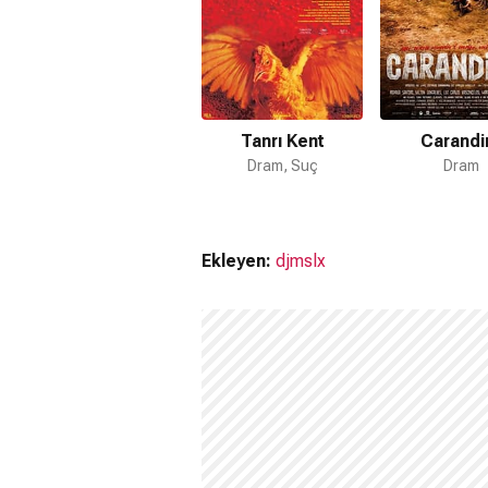
Tanrı Kent
Carandi
Dram, Suç
Dram
Ekleyen:
djmslx