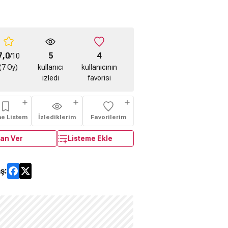
7,0
5
4
/10
(7 Oy)
kullanıcı
kullanıcının
izledi
favorisi
me Listem
İzlediklerim
Favorilerim
an Ver
Listeme Ekle
ş: