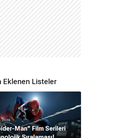
 Eklenen Listeler
8.2026
pider-Man'' Film Serileri
nolojik Sıralaması!