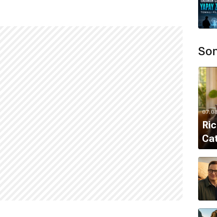
Son
07.0
Ric
Cat