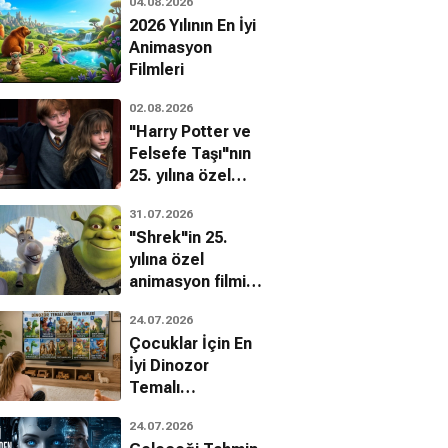
04.08.2026
2026 Yılının En İyi
Animasyon
Filmleri
02.08.2026
"Harry Potter ve
Felsefe Taşı"nın
25. yılına özel
filmin
31.07.2026
bilinmeyenleri!
"Shrek"in 25.
yılına özel
animasyon filmin
bilinmeyenleri!
24.07.2026
Çocuklar İçin En
rin Uyku
Aşktan da Üstün
Şangaylı Kadın
İyi Dinozor
 Suç, Gerilim
Gerilim, Romantik, Gizem
Gizem, Suç, Gerilim
Temalı
Animasyon
24.07.2026
Filmleri