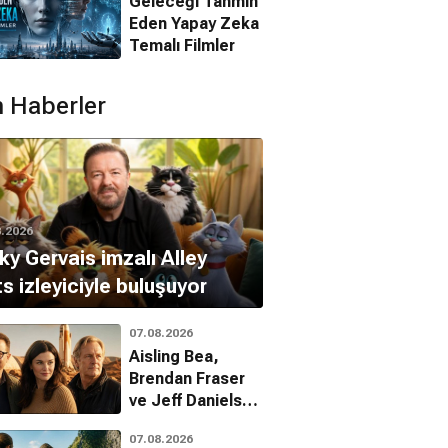
Geleceği Tahmin
Eden Yapay Zeka
Temalı Filmler
 Haberler
8.2026
ky Gervais imzalı Alley
s izleyiciyle buluşuyor
07.08.2026
Aisling Bea,
Brendan Fraser
ve Jeff Daniels
ile Starman
07.08.2026
kadrosunda