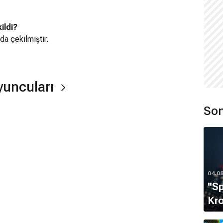
ildi?
'da çekilmiştir.
yuncuları
Son
ır.
04.0
''S
mamaktadır.
Kro