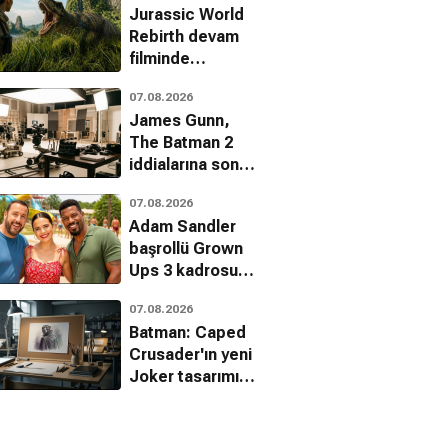
Jurassic World
Rebirth devam
filminde
yönetmen krizi
07.08.2026
James Gunn,
The Batman 2
iddialarına son
noktayı koydu
07.08.2026
Adam Sandler
başrollü Grown
Ups 3 kadrosu
genişliyor
07.08.2026
Batman: Caped
Crusader'ın yeni
Joker tasarımı
hayran bıraktı