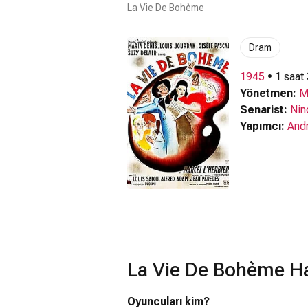
La Vie De Bohème
Dram
1945
• 1 saat
Yönetmen:
M
Senarist:
Nin
Yapımcı:
And
La Vie De Bohème Ha
Oyuncuları kim?