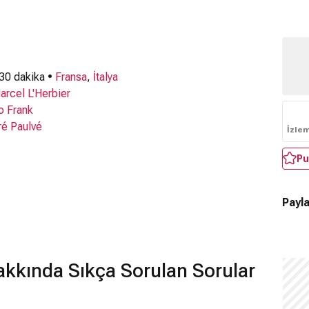
 30 dakika •
Fransa
,
İtalya
arcel L'Herbier
o Frank
ré Paulvé
İzle
Pu
Payla
kkında Sıkça Sorulan Sorular