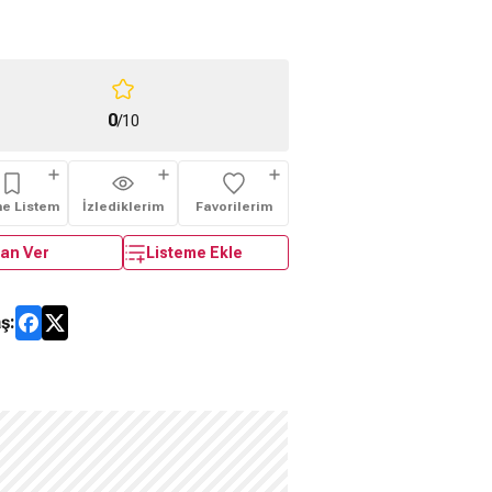
0
/10
me Listem
İzlediklerim
Favorilerim
an Ver
Listeme Ekle
ş: