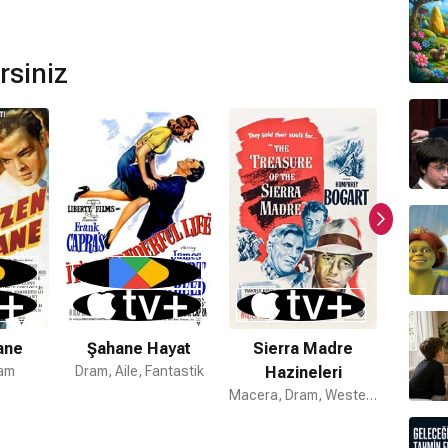
anne Catelain
tarafından hazırlanmıştır.
 mı?
rsiniz
ilmi bulunmamaktadır.
ane
Şahane Hayat
Sierra Madre
De
ram
Dram, Aile, Fantastik
Hazineleri
Gizem,
Macera, Dram, Western