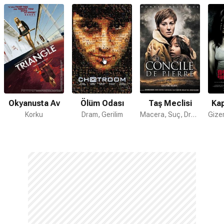
Okyanusta Av
Ölüm Odası
Taş Meclisi
Ka
Korku
Dram, Gerilim
Macera, Suç, Dram