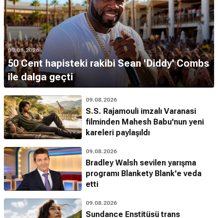
09.08.2026
50 Cent hapisteki rakibi Sean 'Diddy' Combs
ile dalga geçti
09.08.2026
S.S. Rajamouli imzalı Varanasi
filminden Mahesh Babu'nun yeni
kareleri paylaşıldı
09.08.2026
Bradley Walsh sevilen yarışma
programı Blankety Blank'e veda
etti
09.08.2026
Sundance Enstitüsü trans