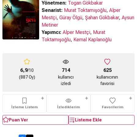
Yönetmen:
Togan Gökbakar
Senarist:
Murat Toktamışoğlu
,
Alper
Mestçi
,
Güray Ölgü
,
Şahan Gökbakar
,
Aysun
Metiner
Yapımcı:
Alper Mestçi
,
Murat
Toktamışoğlu
,
Kemal Kaplanoğlu
6,9
714
625
/10
(887 Oy)
kullanıcı
kullanıcının
izledi
favorisi
İzleme Listem
İzlediklerim
Favorilerim
Puan Ver
Listeme Ekle