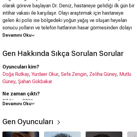
olarak göreve başlayan Dr. Deniz, hastaneye gelidiği ilk gün bir
intihar vakası ile karşılaşır. Olayı araştırmak için hastaneye
gelen iki polis ise bölgedeki yoğun yağış ve oluşan heyelan
sonucu yolların ve telefon hatlarının hasar görmesinden dolayı
mahsur kalmışlardır. Yıllar boyunca sakin ve kendi halinde
Devamını Oku
varlığını sürdürmüş olan bu akıl hastanesi, 3 gün içerisinde
işlenecek vahşi cinayetlerle sarsılacak ve herkesin herkesten
Gen Hakkında Sıkça Sorulan Sorular
şüphelendiği, korkunun hüküm sürdüğü bir karabasan haline
dönüşecektir.
Oyuncuları kim?
Doğa Rutkay
,
Yurdaer Okur
,
Sefa Zengin
,
Zeliha Güney
,
Mutlu
Güney
,
Şahan Gökbakar
Ne zaman çıktı?
07 Nisan 2006
Devamını Oku
Gen filmi nerede çekildi?
Gen Oyuncuları
Gen filmi
Türkiye
'de çekilmiştir.
Kaç saat?