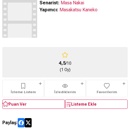
Senarist:
Masa Nakai
Yapımcı:
Masakatsu Kaneko
4,5
/10
(1 Oy)
İzleme Listem
İzlediklerim
Favorilerim
Puan Ver
Listeme Ekle
Paylaş: