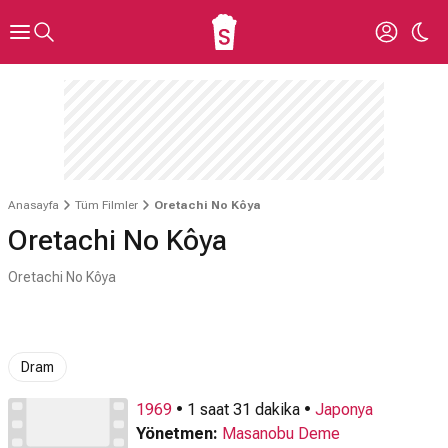
Anasayfa
Tüm Filmler
Oretachi No Kôya
Oretachi No Kôya
Oretachi No Kôya
Dram
1969
• 1 saat 31 dakika •
Japonya
Yönetmen:
Masanobu Deme