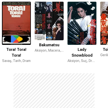
Bakumatsu
Tora! Tora!
Lady
To
Aksiyon, Macera, Dram
Tora!
Snowblood
Savaş, Tarih, Dram
Aksiyon, Suç, Dram