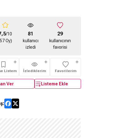
7,5
81
29
/10
(57 Oy)
kullanıcı
kullanıcının
izledi
favorisi
me Listem
İzlediklerim
Favorilerim
an Ver
Listeme Ekle
ş: