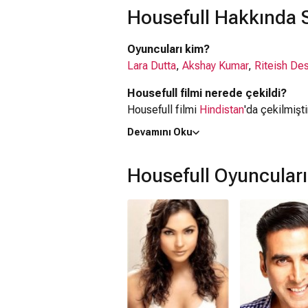
Housefull Hakkında S
Oyuncuları kim?
Lara Dutta
,
Akshay Kumar
,
Riteish D
Housefull filmi nerede çekildi?
Housefull filmi
Hindistan
'da çekilmişti
Devamını Oku
Kaç saat?
2 saat 15 dakika
Housefull Oyuncular
IMDb puanı kaç?
5.5
Housefull filmi hangi tür?
Komedi
,
Romantik
Netflix'te var mı?
Hayır. Film Netflix'te yayınlanmamaktad