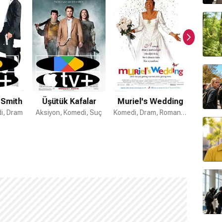
 Smith
Üşütük Kafalar
Muriel's Wedding
Rüya
i, Dram
Aksiyon, Komedi, Suç
Komedi, Dram, Romantik