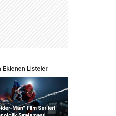
 Eklenen Listeler
8.2026
pider-Man'' Film Serileri
nolojik Sıralaması!