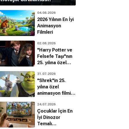
04.08.2026
2026 Yılının En İyi
Animasyon
Filmleri
02.08.2026
"Harry Potter ve
Felsefe Taşı"nın
25. yılına özel
filmin
31.07.2026
bilinmeyenleri!
"Shrek"in 25.
yılına özel
animasyon filmin
bilinmeyenleri!
24.07.2026
Çocuklar İçin En
İyi Dinozor
Temalı