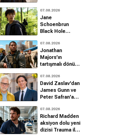
erkek modasında
07.08.2026
yeni bir akım
Jane
başlatıyor
Schoenbrun
Black Hole
uyarlaması için
07.08.2026
senaryo
Jonathan
çalışmalarına hız
Majors’ın
verdi
 Bilmecesi
Tatil
Eve Dönüş
tartışmalı dönüşü:
Run Hide Fight:
Komedi, Dram, Fantastik
Komedi, Romantik
Komedi, Dram, Romantik
07.08.2026
Infidels fragmanı
David Zaslav'dan
yayınlandı
James Gunn ve
Peter Safran'a
tam destek
07.08.2026
Richard Madden
aksiyon dolu yeni
dizisi Trauma ile
dönüyor