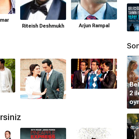
mamaktadır.
Deepi
umar
Arjun Rampal
Riteish Deshmukh
adevan
,
Sandeep Chowta
tarafından hazırlanmıştır.
Son
unmamaktadır.
07.0
Bel
2 i
oy
rsiniz