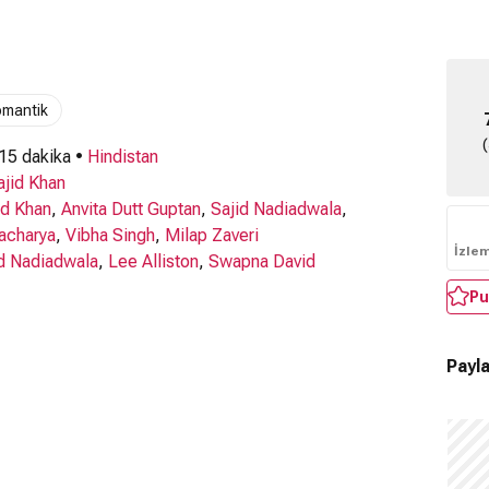
omantik
 15 dakika •
Hindistan
ajid Khan
id Khan
,
Anvita Dutt Guptan
,
Sajid Nadiadwala
,
acharya
,
Vibha Singh
,
Milap Zaveri
İzle
d Nadiadwala
,
Lee Alliston
,
Swapna David
Pu
Payla