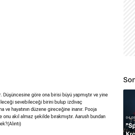
Son
. Düşüncesine göre ona birisi büyü yapmıştır ve yine
ileceği sevebileceği birini bulup izdivaç
na ve hayatının düzene gireceğine inanır. Pooja
se onu akıl almaz şekilde bırakmıştır. Aarush bundan
04.0
ek?(Alıntı)
''S
Kro