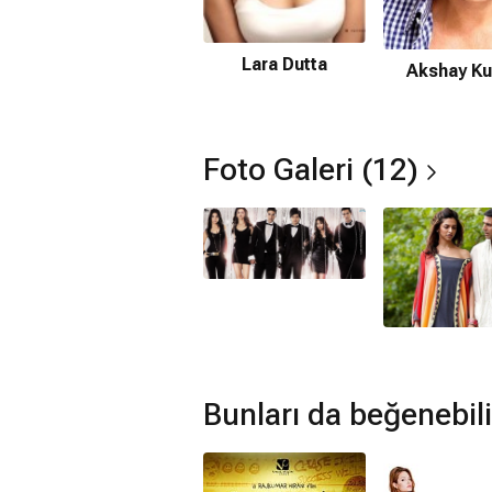
Amazon Prime'da var mı?
Hayır. Film Amazon Prime'da yayınlan
Lara Dutta
Akshay K
Müzikleri kime ait?
Housefull filmi müzikleri
Shankar Mah
Housefull devam filmi var mı?
Foto Galeri (12)
Hayır. Housefull için devam filmi bul
Bunları da beğenebili