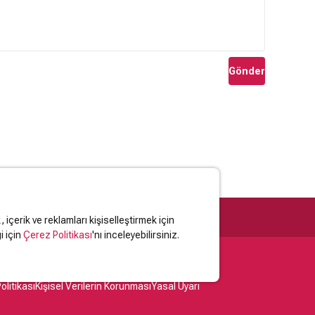
Gönder
içerik ve reklamları kişiselleştirmek için
i için
Çerez Politikası
'nı inceleyebilirsiniz.
olitikası
Kişisel Verilerin Korunması
Yasal Uyarı