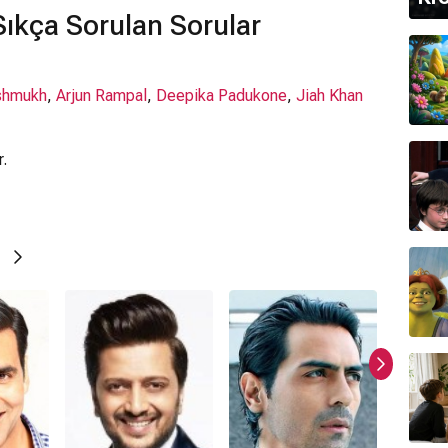
ıkça Sorulan Sorular
eshmukh
,
Arjun Rampal
,
Deepika Padukone
,
Jiah Khan
r.
ı
ır.