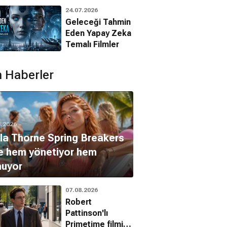
Animasyon
24.07.2026
Filmleri
Geleceği Tahmin
Jiah Khan
ka Padukone
Eden Yapay Zeka
Temalı Filmler
 Haberler
8.2026
la Thorne Spring Breakers
le hem yönetiyor hem
nuyor
07.08.2026
Robert
Pattinson'lı
Primetime filmi