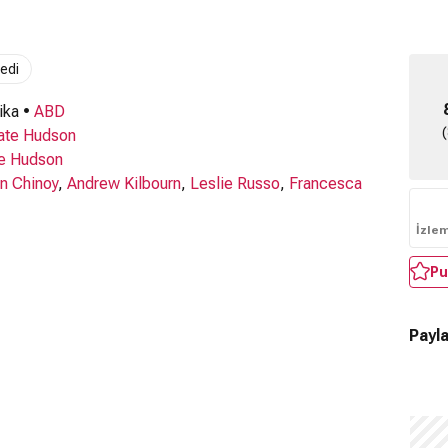
edi
ika •
ABD
ate Hudson
e Hudson
n Chinoy
,
Andrew Kilbourn
,
Leslie Russo
,
Francesca
İzle
Pu
Payla