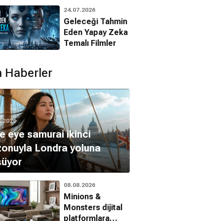
Animasyon
24.07.2026
Filmleri
Geleceği Tahmin
Eden Yapay Zeka
Temalı Filmler
 Haberler
8.2026
e eye samurai ikinci
onuyla Londra yoluna
şüyor
rlük Yolu
Yarından Sonra
Soysuzlar Çetesi
Ş
08.08.2026
era, Dram
Bilim Kurgu, Gerilim, Macera
Dram, Gerilim, Savaş
Minions &
Monsters dijital
platformlara