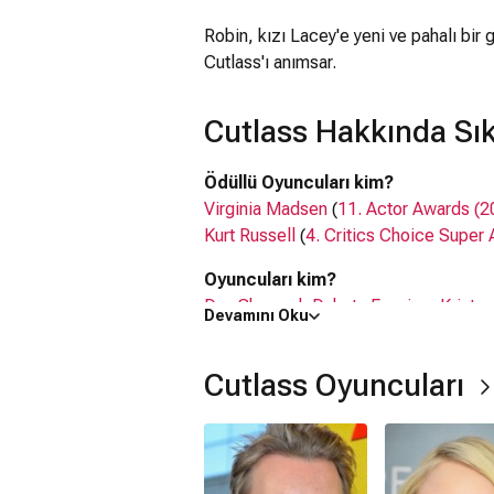
Robin, kızı Lacey'e yeni ve pahalı bir 
Cutlass'ı anımsar.
Cutlass Hakkında Sık
Ödüllü Oyuncuları kim?
Virginia Madsen
(
11. Actor Awards (2
Kurt Russell
(
4. Critics Choice Super
Oyuncuları kim?
Dax Shepard
,
Dakota Fanning
,
Kriste
Devamını Oku
Cutlass filmi nerede çekildi?
Cutlass filmi
ABD
'da çekilmiştir.
Cutlass Oyuncuları
Kaç saat?
16 dakika
IMDb puanı kaç?