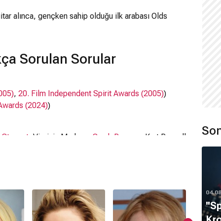
gitar alınca, gençken sahip olduğu ilk arabası Olds
ça Sorulan Sorular
005)
,
20. Film Independent Spirit Awards (2005)
)
 Awards (2024)
)
Son
n Stewart
, Virginia Madsen,
Sarah Roemer
, Kurt Russell
04.0
''S
Kro