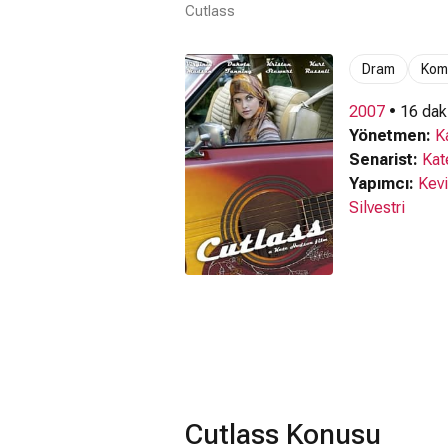
Cutlass
Dram
Kom
2007
• 16 dak
Yönetmen:
K
Senarist:
Kat
Yapımcı:
Kevi
Silvestri
Cutlass Konusu