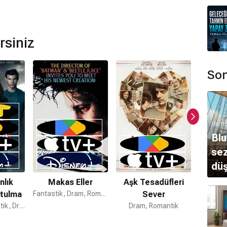
rsiniz
Son
08.0
Blu
sez
dü
nlık
Makas Eller
Aşk Tesadüfleri
Özgü
utulma
Fantastik, Dram, Romantik
Sever
Mac
Macera, Fantastik, Dram
Dram, Romantik