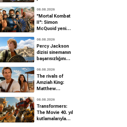
geliyor
08.08.2026
''Mortal Kombat
II'': Simon
McQuoid yeni
filmle ilgili
08.08.2026
detayları paylaştı!
Percy Jackson
dizisi sinemanın
başarısızlığını
üçüncü sezonla
08.08.2026
aştı
The rivals of
Amziah King:
Matthew
McConaughey
08.08.2026
sinemaya
Transformers:
görkemli bir
The Movie 40. yıl
dönüş yapıyor
kutlamalarıyla
sinemalara geri