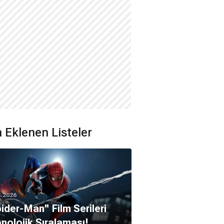
 Eklenen Listeler
8.2026
pider-Man'' Film Serileri
nolojik Sıralaması!