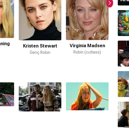
ır.
nning
Sar
Virginia Madsen
Kristen Stewart
Eve
Robin (cutlass)
Genç Robin
mamaktadır.
tarafından hazırlanmıştır.
mamaktadır.