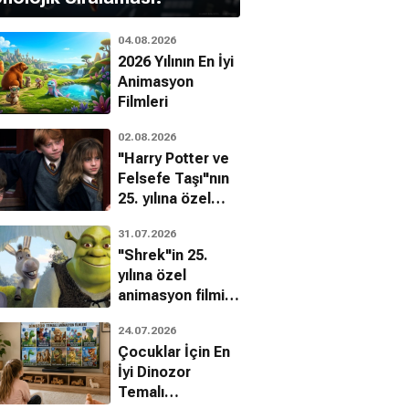
04.08.2026
2026 Yılının En İyi
Animasyon
Filmleri
ah Roemer
02.08.2026
Kurt Russell
"Harry Potter ve
 (cutlass)
Dad
Felsefe Taşı"nın
25. yılına özel
filmin
31.07.2026
bilinmeyenleri!
"Shrek"in 25.
yılına özel
animasyon filmin
bilinmeyenleri!
24.07.2026
Çocuklar İçin En
İyi Dinozor
Temalı