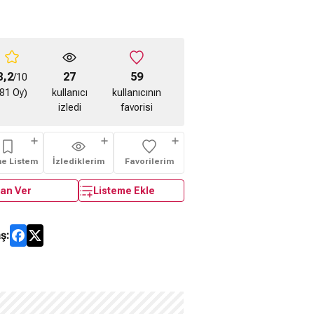
8,2
27
59
/10
(81 Oy)
kullanıcı
kullanıcının
izledi
favorisi
me Listem
İzlediklerim
Favorilerim
an Ver
Listeme Ekle
ş: