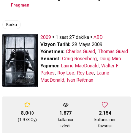
Fragman
Korku
2009
• 1 saat 27 dakika •
ABD
Vizyon Tarihi:
29 Mayıs 2009
Yönetmen:
Charles Guard
,
Thomas Guard
Senarist:
Craig Rosenberg
,
Doug Miro
Yapımcı:
Laurie MacDonald
,
Walter F.
Parkes
,
Roy Lee
,
Roy Lee
,
Laurie
MacDonald
,
Ivan Reitman
8,0
1.877
2.154
/10
(1.978 Oy)
kullanıcı
kullanıcının
izledi
favorisi