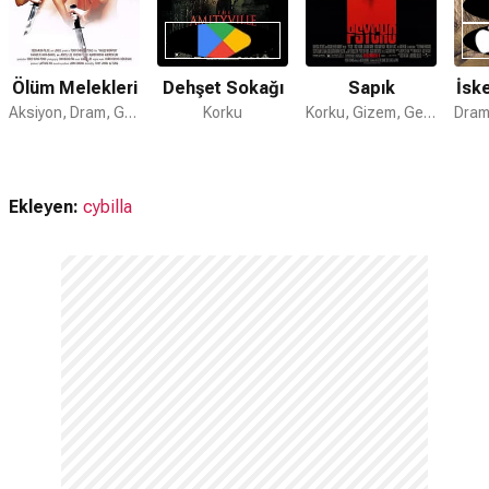
Ölüm Melekleri
Dehşet Sokağı
Sapık
İsk
Aksiyon, Dram, Gerilim
Korku
Korku, Gizem, Gerilim
Ekleyen:
cybilla