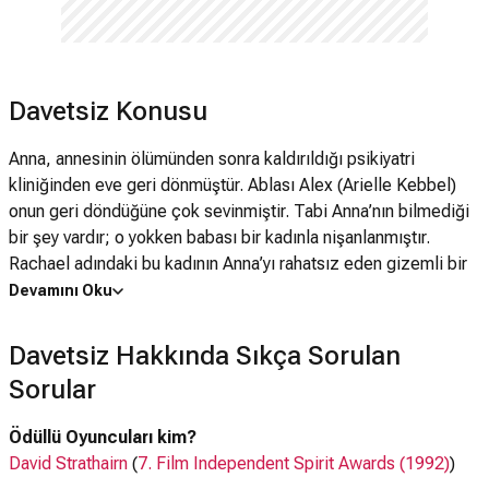
Davetsiz Konusu
Anna, annesinin ölümünden sonra kaldırıldığı psikiyatri
kliniğinden eve geri dönmüştür. Ablası Alex (Arielle Kebbel)
onun geri döndüğüne çok sevinmiştir. Tabi Anna’nın bilmediği
bir şey vardır; o yokken babası bir kadınla nişanlanmıştır.
Rachael adındaki bu kadının Anna’yı rahatsız eden gizemli bir
yanı vardır. Eve geri döndükten sonra her şeyin iyiye gideceğini
Devamını Oku
ümit eden Anna rüyalarında görmeye başladığı çocukların
aslında birer hayalet olduklarını öğrendiğinde işler daha da
Davetsiz Hakkında Sıkça Sorulan
kötüye gitmeye başlar. İki kız kardeş bir yandan Rachael’ın
Sorular
gerçekte kim olduğunu öğrenmeye çalışırken bir yandan da
hayaletlerle dolu olan bu evde hayatta kalmaya çalışacaklardır.
Ödüllü Oyuncuları kim?
David Strathairn
(
7. Film Independent Spirit Awards (1992)
)