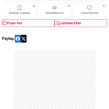
İzleme Listem
İzlediklerim
Favorilerim
Puan Ver
Listeme Ekle
Paylaş: