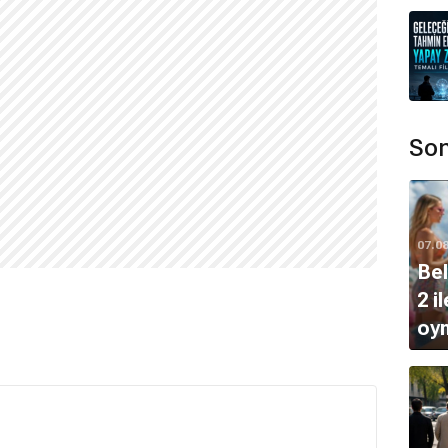
Son
07.0
Bel
2 i
oy