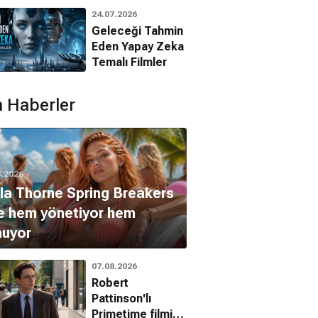
Animasyon
24.07.2026
Filmleri
Geleceği Tahmin
Eden Yapay Zeka
Temalı Filmler
 Haberler
8.2026
la Thorne Spring Breakers
le hem yönetiyor hem
nuyor
07.08.2026
Robert
Pattinson'lı
Primetime filmi