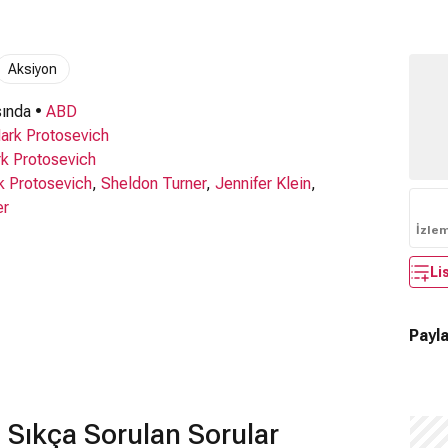
Aksiyon
ında •
ABD
ark Protosevich
k Protosevich
k Protosevich
,
Sheldon Turner
,
Jennifer Klein
,
er
İzle
Li
Payla
Sıkça Sorulan Sorular