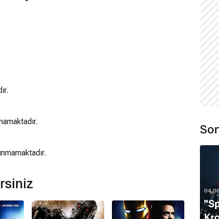
ır.
mamaktadır.
Son
lunmamaktadır.
rsiniz
04.0
''S
Kro