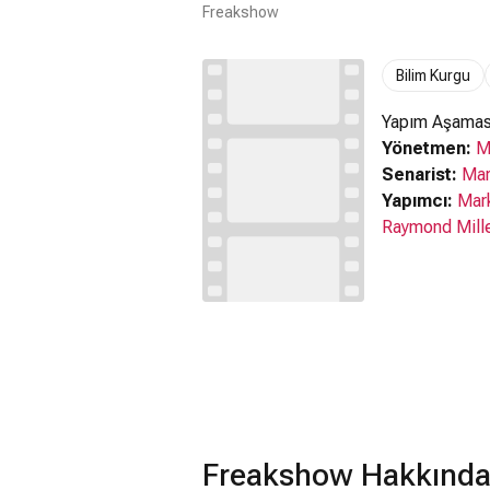
Freakshow
Bilim Kurgu
Yapım Aşamas
Yönetmen:
M
Senarist:
Mar
Yapımcı:
Mar
Raymond Mill
Freakshow Hakkında 