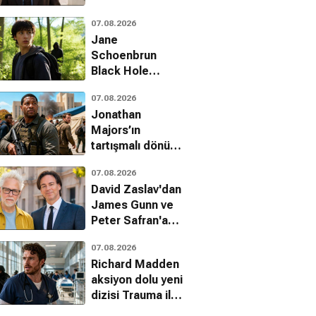
erkek modasında
07.08.2026
yeni bir akım
Jane
başlatıyor
Schoenbrun
Black Hole
uyarlaması için
07.08.2026
senaryo
Jonathan
çalışmalarına hız
Majors’ın
verdi
tartışmalı dönüşü:
Run Hide Fight:
07.08.2026
Infidels fragmanı
David Zaslav'dan
yayınlandı
James Gunn ve
Peter Safran'a
tam destek
07.08.2026
Richard Madden
aksiyon dolu yeni
dizisi Trauma ile
dönüyor