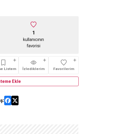
1
kullanıcının
favorisi
me Listem
İzlediklerim
Favorilerim
steme Ekle
ş: