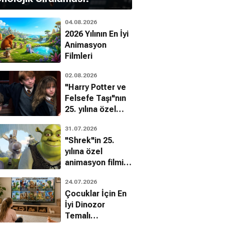
04.08.2026
2026 Yılının En İyi
Animasyon
Filmleri
02.08.2026
"Harry Potter ve
Felsefe Taşı"nın
Incredible
Canavar
Alien Predator'e
25. yılına özel
Hulk
Aksiyon, Gerilim, Bilim Kurgu
Karşı 2
filmin
Bilim Kurgu, Aksiyon, Macera
Aksiyon, Bilim Kurgu, Gerilim
31.07.2026
bilinmeyenleri!
"Shrek"in 25.
yılına özel
animasyon filmin
bilinmeyenleri!
24.07.2026
Çocuklar İçin En
İyi Dinozor
Temalı