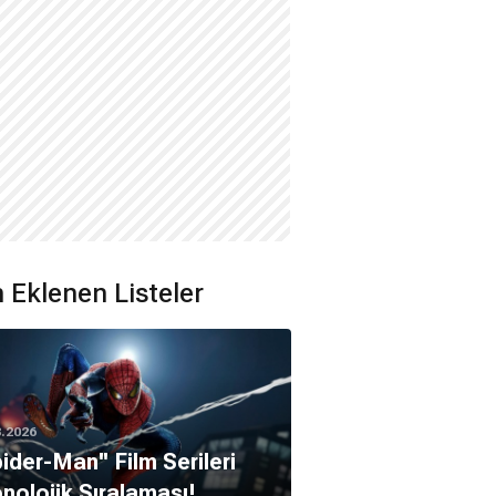
 Eklenen Listeler
8.2026
pider-Man'' Film Serileri
nolojik Sıralaması!