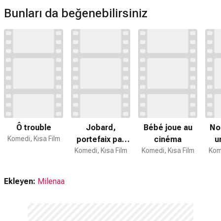
Bunları da beğenebilirsiniz
Ô trouble
Jobard,
Bébé joue au
No
Komedi, Kısa Film
portefaix par
cinéma
u
Komedi, Kısa Film
amour
Komedi, Kısa Film
Kome
Ekleyen:
Milenaa