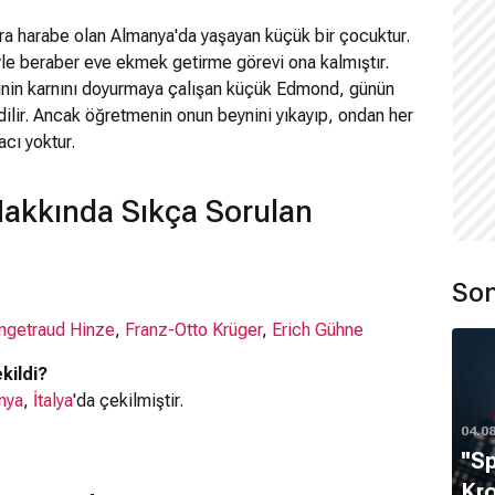
ra harabe olan Almanya'da yaşayan küçük bir çocuktur.
yle beraber eve ekmek getirme görevi ona kalmıştır.
ilesinin karnını doyurmaya çalışan küçük Edmond, günün
dilir. Ancak öğretmenin onun beynini yıkayıp, ondan her
cı yoktur.
akkında Sıkça Sorulan
Son
Ingetraud Hinze
,
Franz-Otto Krüger
,
Erich Gühne
kildi?
nya
,
İtalya
'da çekilmiştir.
04.0
''S
Kro