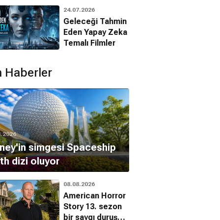
Animasyon
24.07.2026
Filmleri
Geleceği Tahmin
Eden Yapay Zeka
Temalı Filmler
 Haberler
of Life and
Sophie Scholl -
Iwo Jima'dan
Death
Son Günler
Mektuplar
Tarih, Savaş
Dram, Tarih
Aksiyon, Dram, Savaş
8.2026
ney'in simgesi Spaceship
th dizi oluyor
08.08.2026
American Horror
Story 13. sezon
bir saygı duruşu