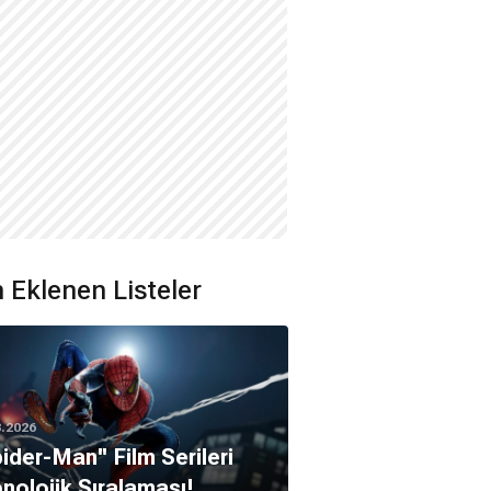
 Eklenen Listeler
8.2026
pider-Man'' Film Serileri
nolojik Sıralaması!