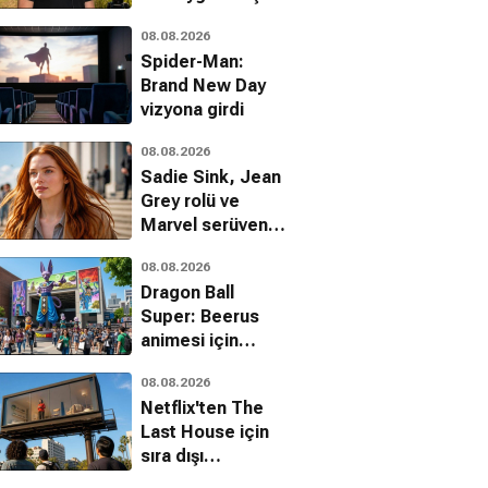
olacak
08.08.2026
Spider-Man:
Brand New Day
vizyona girdi
08.08.2026
Sadie Sink, Jean
Grey rolü ve
Marvel serüveni
hakkında ilk kez
08.08.2026
konuştu
Dragon Ball
Super: Beerus
animesi için
heyecan verici
08.08.2026
detaylar
Netflix'ten The
Last House için
sıra dışı
kampanya