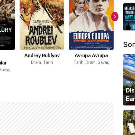
Son
z
Andrey Rublyov
Avrupa Avrupa
City 
lar
Dram, Tarih
Tarih, Dram, Savaş
 Savaş
Dram, 
08.0
Dis
Ear