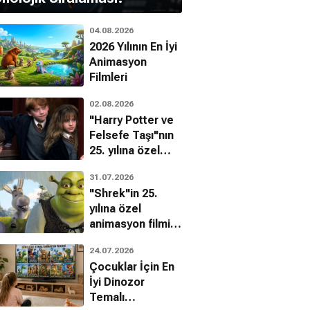
04.08.2026
2026 Yılının En İyi
Animasyon
Filmleri
02.08.2026
"Harry Potter ve
Felsefe Taşı"nın
25. yılına özel
filmin
31.07.2026
bilinmeyenleri!
"Shrek"in 25.
ch Gühne
yılına özel
animasyon filmin
bilinmeyenleri!
24.07.2026
Çocuklar İçin En
İyi Dinozor
Temalı