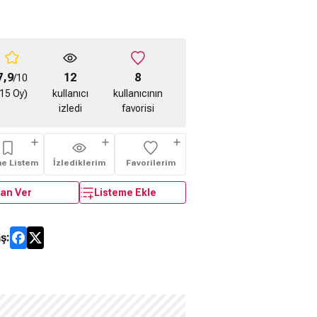
7,9
12
8
/10
(15 Oy)
kullanıcı
kullanıcının
izledi
favorisi
me Listem
İzlediklerim
Favorilerim
an Ver
Listeme Ekle
ş: