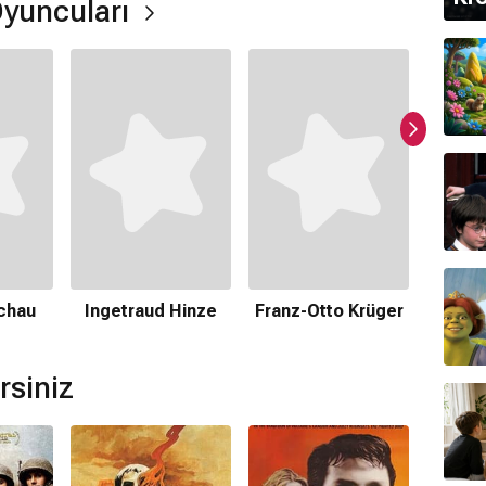
Oyuncuları
ır.
mamaktadır.
schau
Ingetraud Hinze
Franz-Otto Krüger
Eri
zo Rossellini
tarafından hazırlanmıştır.
r mı?
rsiniz
filmi bulunmamaktadır.