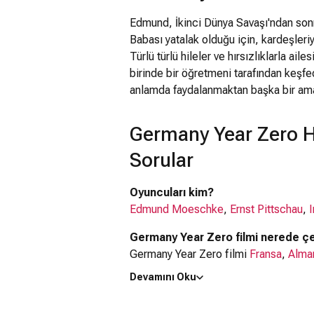
Edmund, İkinci Dünya Savaşı'ndan son
Babası yatalak olduğu için, kardeşleri
Türlü türlü hileler ve hırsızlıklarla a
birinde bir öğretmeni tarafından keşfe
anlamda faydalanmaktan başka bir ama
Germany Year Zero H
Sorular
Oyuncuları kim?
Edmund Moeschke
,
Ernst Pittschau
,
Germany Year Zero filmi nerede çe
Germany Year Zero filmi
Fransa
,
Alma
Devamını Oku
Kaç saat?
1 saat 12 dakika