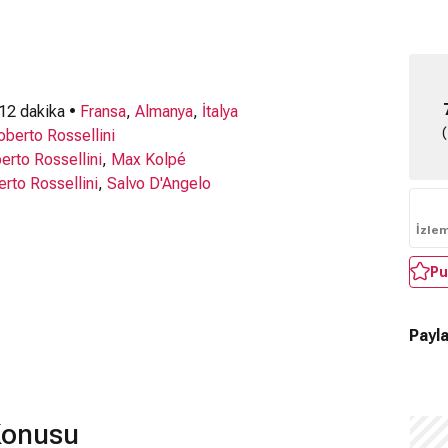
 12 dakika •
Fransa
,
Almanya
,
İtalya
oberto Rossellini
erto Rossellini
,
Max Kolpé
rto Rossellini
,
Salvo D'Angelo
İzle
Pu
Payla
Konusu