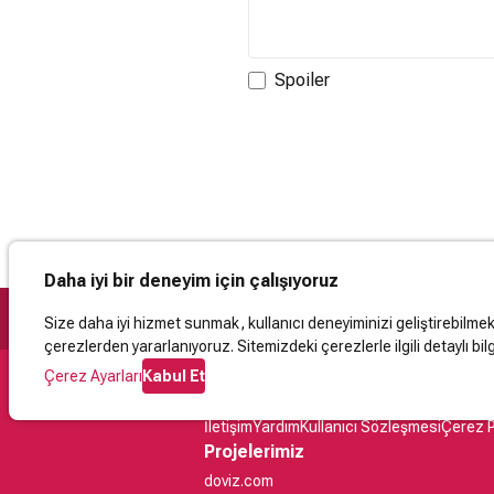
Spoiler
Daha iyi bir deneyim için çalışıyoruz
Size daha iyi hizmet sunmak, kullanıcı deneyiminizi geliştirebilmek, 
çerezlerden yararlanıyoruz. Sitemizdeki çerezlerle ilgili detaylı bilg
Çerez Ayarları
Kabul Et
Destek
İletişim
Yardım
Kullanıcı Sözleşmesi
Çerez P
Projelerimiz
doviz.com