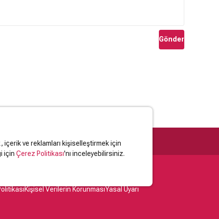
Gönder
içerik ve reklamları kişiselleştirmek için
i için
Çerez Politikası
'nı inceleyebilirsiniz.
olitikası
Kişisel Verilerin Korunması
Yasal Uyarı