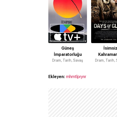
Güneş
İsimsi
İmparatorluğu
Kahraman
Dram, Tarih, Savaş
Dram, Tarih,
Ekleyen:
mhmtlprynr