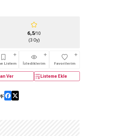
6,5
/10
(3 Oy)
me Listem
İzlediklerim
Favorilerim
an Ver
Listeme Ekle
ş: