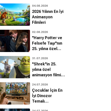
04.08.2026
2026 Yılının En İyi
Animasyon
Filmleri
02.08.2026
"Harry Potter ve
Felsefe Taşı"nın
25. yılına özel
filmin
31.07.2026
bilinmeyenleri!
"Shrek"in 25.
yılına özel
animasyon filmin
bilinmeyenleri!
24.07.2026
Çocuklar İçin En
İyi Dinozor
Temalı
Animasyon
24.07.2026