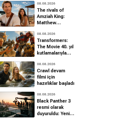
08.08.2026
aştı
The rivals of
Amziah King:
Matthew
McConaughey
08.08.2026
sinemaya
Transformers:
görkemli bir
The Movie 40. yıl
dönüş yapıyor
kutlamalarıyla
sinemalara geri
08.08.2026
dönüyor
Crawl devam
filmi için
hazırlıklar başladı
08.08.2026
Black Panther 3
resmi olarak
duyuruldu: Yeni
başrol belli oldu