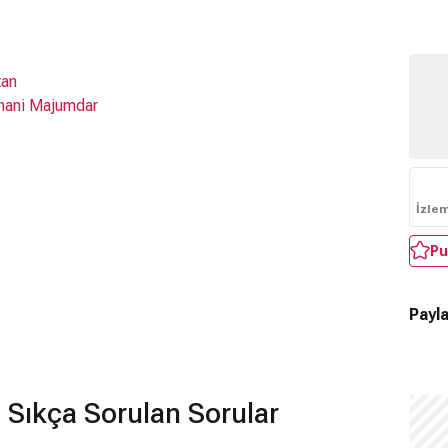
tan
hani Majumdar
İzle
Pu
Payla
Sıkça Sorulan Sorular