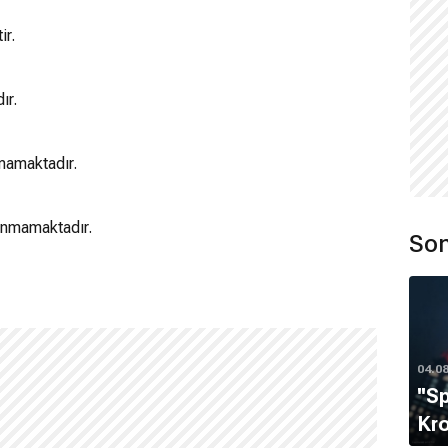
ir.
ır.
mamaktadır.
unmamaktadır.
Son
04.0
''S
Kro