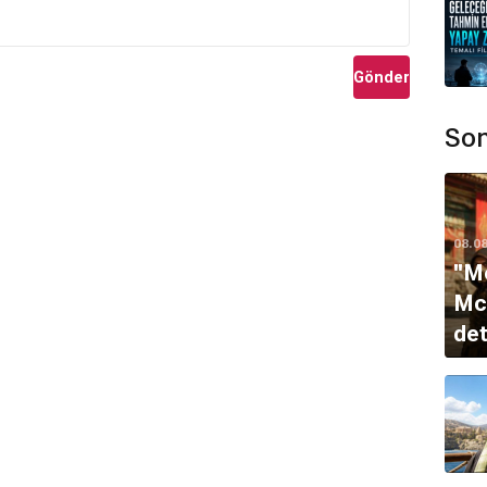
Gönder
Son
08.0
''M
McQ
det