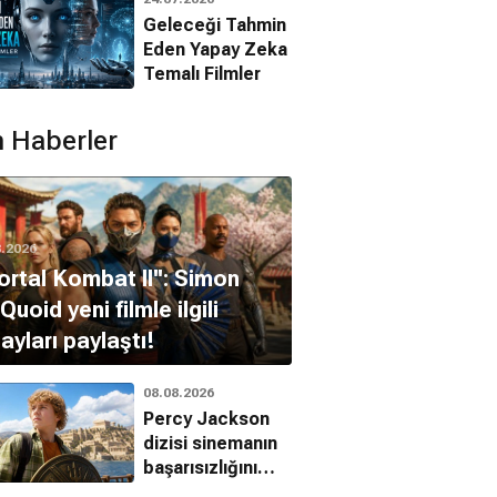
Filmleri
Geleceği Tahmin
Eden Yapay Zeka
Temalı Filmler
 Haberler
8.2026
ortal Kombat II'': Simon
uoid yeni filmle ilgili
ayları paylaştı!
08.08.2026
Percy Jackson
dizisi sinemanın
başarısızlığını
üçüncü sezonla