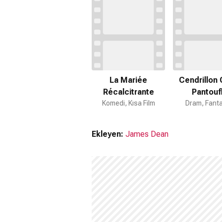
La Mariée
Cendrillon 
Récalcitrante
Pantouf
Komedi, Kısa Film
Merveille
Dram, Fanta
Ekleyen:
James Dean