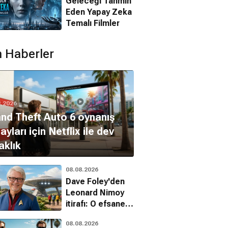
Geleceği Tahmin
Eden Yapay Zeka
Temalı Filmler
 Haberler
ice Fraternel
Sacrifice
Sacré Joseph
ısa Film
Surhumain
Kısa Film
8.2026
Kısa Film
nd Theft Auto 6 oynanış
ayları için Netflix ile dev
aklık
08.08.2026
Dave Foley'den
Leonard Nimoy
itirafı: O efsanevi
tavsiyeyi
08.08.2026
unutamadı