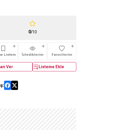
0
/10
me Listem
İzlediklerim
Favorilerim
an Ver
Listeme Ekle
ş: