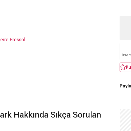
ierre Bressol
İzle
Pu
Payla
 Park Hakkında Sıkça Sorulan