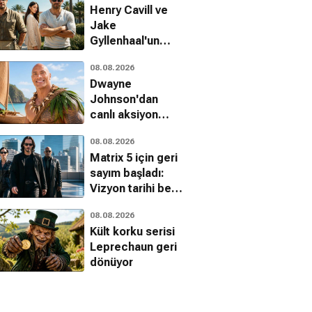
Henry Cavill ve
Jake
Gyllenhaal'un
başrolünde
08.08.2026
olduğu In the
Dwayne
Grey filminin
Johnson'dan
tarihi açıklandı
canlı aksiyon
Moana
08.08.2026
eleştirilerine
Matrix 5 için geri
yanıt
sayım başladı:
Vizyon tarihi belli
oldu mu?
08.08.2026
Kült korku serisi
Leprechaun geri
dönüyor