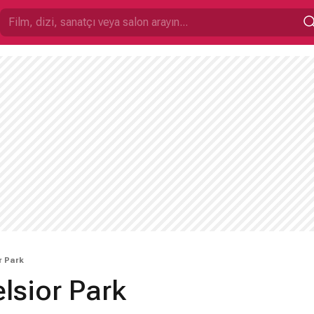
r Park
elsior Park