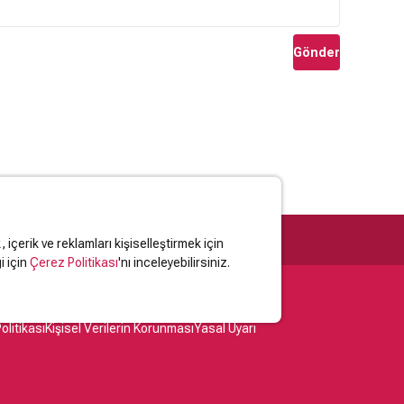
Gönder
içerik ve reklamları kişiselleştirmek için
i için
Çerez Politikası
'nı inceleyebilirsiniz.
olitikası
Kişisel Verilerin Korunması
Yasal Uyarı