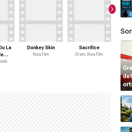
Son
Ou La
Donkey Skin
Sacrifice
Sacrif
le
Kısa Film
Dram, Kısa Film
K
08.0
use
stik
Gra
det
ort