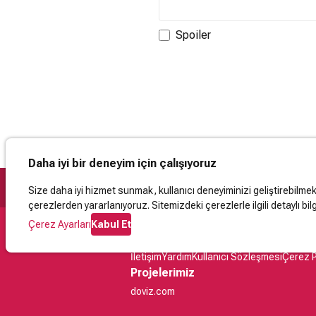
Spoiler
Daha iyi bir deneyim için çalışıyoruz
Size daha iyi hizmet sunmak, kullanıcı deneyiminizi geliştirebilmek, 
çerezlerden yararlanıyoruz. Sitemizdeki çerezlerle ilgili detaylı bilg
Çerez Ayarları
Kabul Et
Destek
İletişim
Yardım
Kullanıcı Sözleşmesi
Çerez P
Projelerimiz
doviz.com