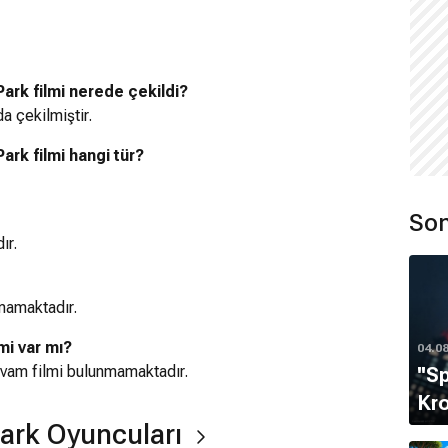
ark filmi nerede çekildi?
da çekilmiştir.
rk filmi hangi tür?
Son
ır.
mamaktadır.
mi var mı?
04.0
devam filmi bulunmamaktadır.
''S
Kro
 Park Oyuncuları