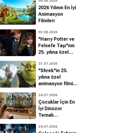
04.08.2026
2026 Yılının En İyi
Animasyon
Filmleri
02.08.2026
"Harry Potter ve
Felsefe Taşı"nın
25. yılına özel
filmin
31.07.2026
bilinmeyenleri!
"Shrek"in 25.
yılına özel
animasyon filmin
bilinmeyenleri!
24.07.2026
Çocuklar İçin En
İyi Dinozor
Temalı
Animasyon
24.07.2026
Filmleri