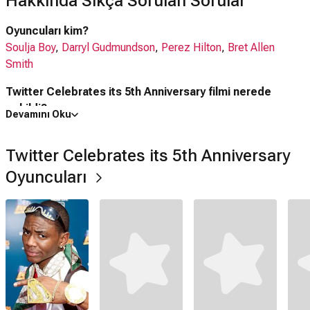
Hakkında Sıkça Sorulan Sorular
Oyuncuları kim?
Soulja Boy
,
Darryl Gudmundson
,
Perez Hilton
,
Bret Allen
Smith
Twitter Celebrates its 5th Anniversary filmi nerede
çekildi?
Devamını Oku
Twitter Celebrates its 5th Anniversary filmi
ABD
'da çekilmiştir.
Twitter Celebrates its 5th Anniversary
Twitter Celebrates its 5th Anniversary filmi hangi tür?
Kısa Film
Oyuncuları
Netflix'te var mı?
Hayır. Film Netflix'te yayınlanmamaktadır.
Amazon Prime'da var mı?
Hayır. Film Amazon Prime'da yayınlanmamaktadır.
Twitter Celebrates its 5th Anniversary devam filmi var
mı?