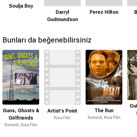
Hayır. Twitter Celebrates its 5th Anniversary için devam filmi
Soulja Boy
bulunmamaktadır.
Darryl
Perez Hilton
B
Gudmundson
Bunları da beğenebilirsiniz
Ou
Guns, Ghosts &
The Run
Artist's Point
Girlfriends
Komedi, Kısa Film
Kısa Film
Komedi, Kısa Film