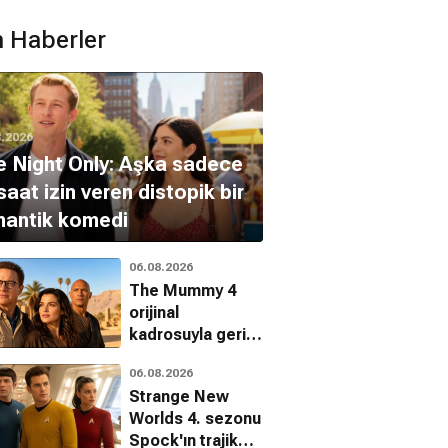
 Haberler
8.2026
 Night Only: Aşka sadece
saat izin veren distopik bir
mantik komedi
06.08.2026
The Mummy 4
orijinal
kadrosuyla geri
dönüyor
06.08.2026
Strange New
Worlds 4. sezonu
Spock'ın trajik