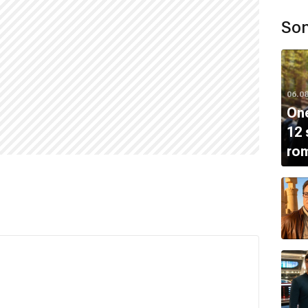
Son
06.0
One
12 
ro