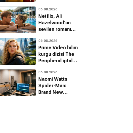
sonuna nasıl ışık
06.08.2026
tutuyor?
Netflix, Ali
Hazelwood'un
sevilen romanı
Deep End'i filme
06.08.2026
uyarlıyor
Prime Video bilim
kurgu dizisi The
Peripheral iptal
edildi
06.08.2026
Naomi Watts
Spider-Man:
Brand New
Day'deki gizli
rolünü açıkladı