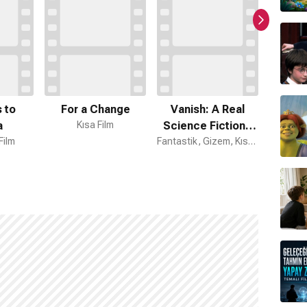
 to
For a Change
Vanish: A Real
Human 
a
Kısa Film
Science Fiction -
Dram
Film
The Movie
Fantastik, Gizem, Kısa Film