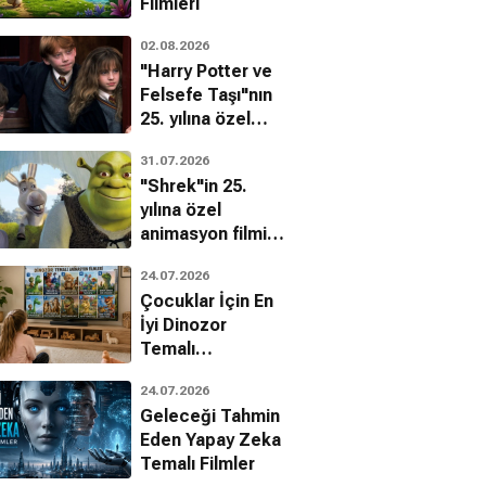
Filmleri
02.08.2026
"Harry Potter ve
Felsefe Taşı"nın
25. yılına özel
filmin
31.07.2026
bilinmeyenleri!
Trafficking
Save Resources
Save Trees
"Shrek"in 25.
, Kısa Film
Kısa Film
Kısa Film
yılına özel
animasyon filmin
bilinmeyenleri!
24.07.2026
Çocuklar İçin En
İyi Dinozor
Temalı
Animasyon
24.07.2026
Filmleri
Geleceği Tahmin
Eden Yapay Zeka
Temalı Filmler