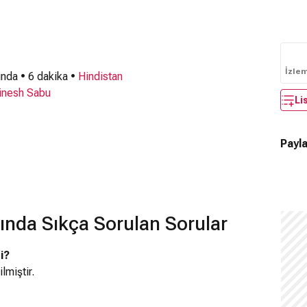
İzle
nda • 6 dakika •
Hindistan
inesh Sabu
Li
Payla
ında Sıkça Sorulan Sorular
i?
lmiştir.