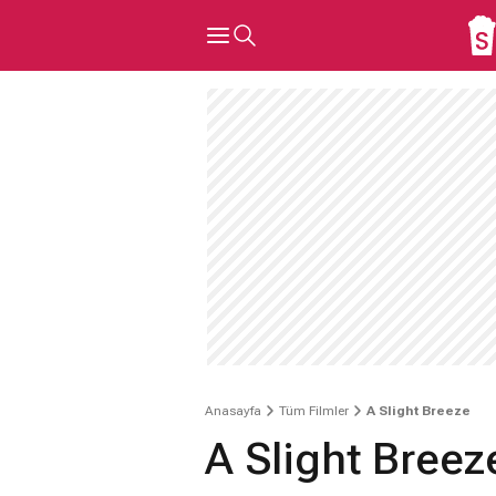
Anasayfa
Tüm Filmler
A Slight Breeze
A Slight Breez