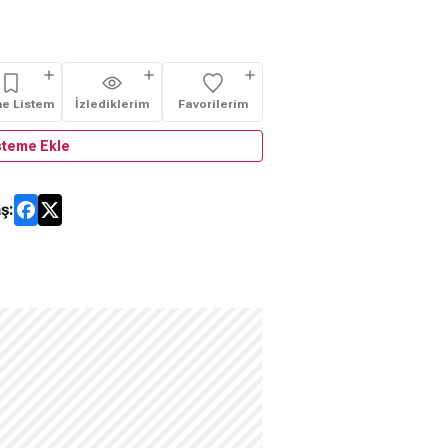
me Listem
İzlediklerim
Favorilerim
steme Ekle
ş: