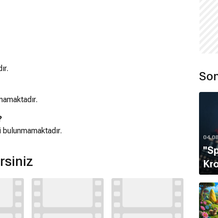
ır.
Son
mamaktadır.
?
mi bulunmamaktadır.
04.0
''S
rsiniz
Kro