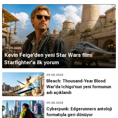
09.08.2026
Kevin Feige'den yeni Star Wars filmi
Starfighter'a ilk yorum
09.08.2026
Bleach: Thousand-Year Blood
War'da Ichigo’nun yeni formunun
adı açıklandı
09.08.2026
Cyberpunk: Edgerunners antoloji
formatıyla geri dönüyor