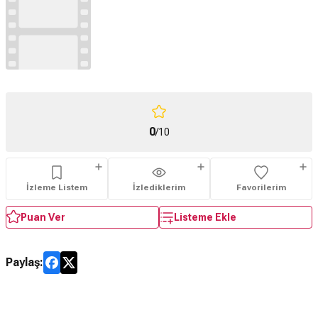
0
/10
İzleme Listem
İzlediklerim
Favorilerim
Puan Ver
Listeme Ekle
Paylaş: