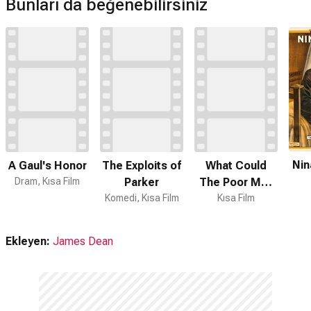
Bunları da beğenebilirsiniz
Nin
A Gaul's Honor
The Exploits of
What Could
Dram, Kısa Film
Parker
The Poor Man
Komedi, Kısa Film
Kısa Film
Do?
Ekleyen:
James Dean