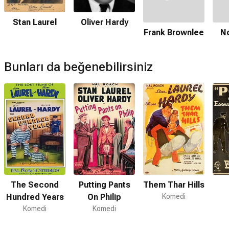
Oliver Hardy
Stan Laurel
Frank Brownlee
N
Bunları da beğenebilirsiniz
The Second
Putting Pants
Them Thar Hills
Hundred Years
On Philip
Komedi
Komedi
Komedi