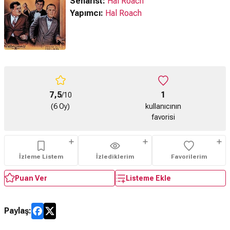
Senarist:
Hal Roach
Yapımcı:
Hal Roach
7,5
1
/10
(6 Oy)
kullanıcının
favorisi
İzleme Listem
İzlediklerim
Favorilerim
Puan Ver
Listeme Ekle
Paylaş: