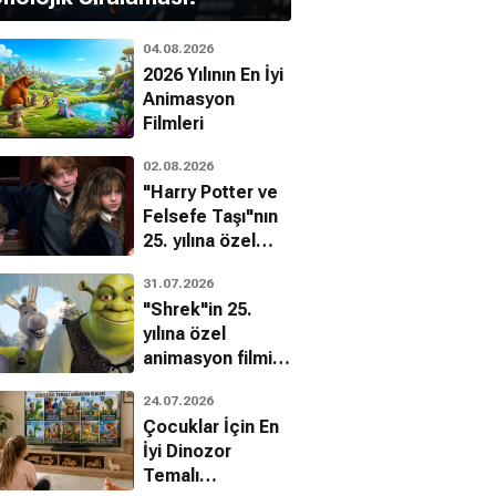
04.08.2026
2026 Yılının En İyi
Animasyon
Filmleri
02.08.2026
"Harry Potter ve
Felsefe Taşı"nın
25. yılına özel
filmin
31.07.2026
bilinmeyenleri!
"Shrek"in 25.
yılına özel
animasyon filmin
bilinmeyenleri!
24.07.2026
Çocuklar İçin En
İyi Dinozor
Temalı