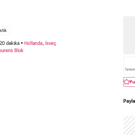
stik
 20 dakika •
Hollanda
,
İsveç
ourens Blok
İzle
Pu
Payla