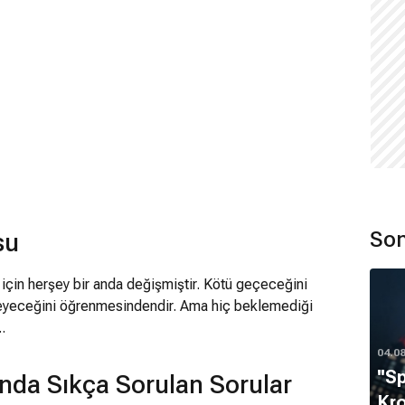
Son
su
 için herşey bir anda değişmiştir. Kötü geçeceğini
eyeceğini öğrenmesindendir. Ama hiç beklemediği
.
04.0
''S
nda Sıkça Sorulan Sorular
Kro