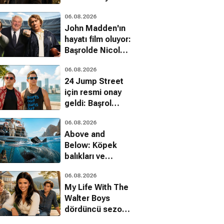
yerleşti
06.08.2026
John Madden'ın
hayatı film oluyor:
Başrolde Nicolas
Cage var
06.08.2026
24 Jump Street
için resmi onay
geldi: Başrol
kadrosu dönüyor
06.08.2026
Above and
Below: Köpek
balıkları ve
uyuşturucu
06.08.2026
kartelleri karşı
My Life With The
karşıya
Walter Boys
dördüncü sezon
onayını aldı