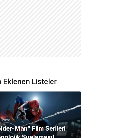
 Eklenen Listeler
8.2026
pider-Man'' Film Serileri
nolojik Sıralaması!