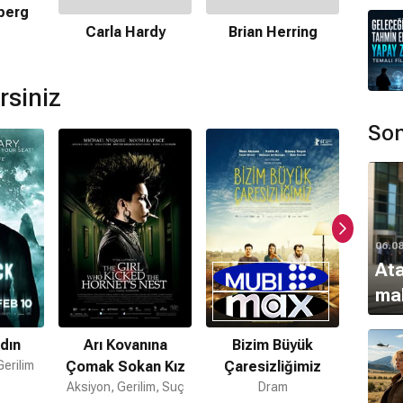
berg
Dere
Carla Hardy
Brian Herring
mamaktadır.
rsiniz
i bulunmamaktadır.
Son
06.0
Ata
ma
adın
Arı Kovanına
Bizim Büyük
S
Gerilim
Çomak Sokan Kız
Çaresizliğimiz
Gerilim
Aksiyon, Gerilim, Suç
Dram