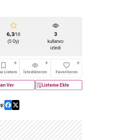
6,3
3
/10
(5 Oy)
kullanıcı
izledi
me Listem
İzlediklerim
Favorilerim
an Ver
Listeme Ekle
ş: