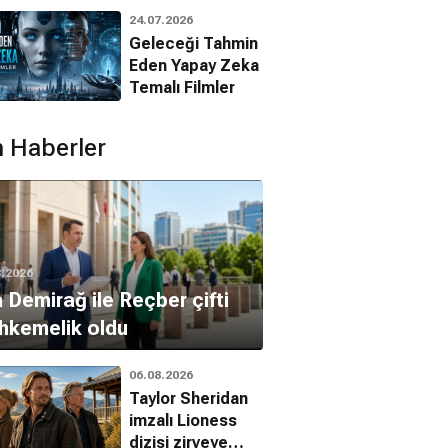
Animasyon
k de Lint
24.07.2026
Filmleri
Jelka Van Houten
Geleceği Tahmin
Eden Yapay Zeka
Temalı Filmler
 Haberler
8.2026
 Demirağ ile Reçber çifti
hkemelik oldu
06.08.2026
on Oyun
Vahşetin Çocukları
Fish Tank
Taylor Sheridan
, Suç, Aksiyon
Dram, Gerilim
Dram
imzalı Lioness
dizisi zirveye