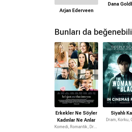
Dana Gold
Amazon Prime'da var mı?
Arjan Ederveen
Hayır. Film Amazon Prime'da yayınlan
Geyik Hikayesi devam filmi var mı?
Bunları da beğenebili
Hayır. Geyik Hikayesi için devam film
Erkekler Ne Söyler
Siyahlı K
Kadınlar Ne Anlar
Dram, Korku, 
Komedi, Romantik, Dram