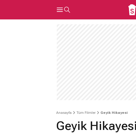
Anasayfa
Tüm Filmler
Geyik Hikayesi
Geyik Hikayes