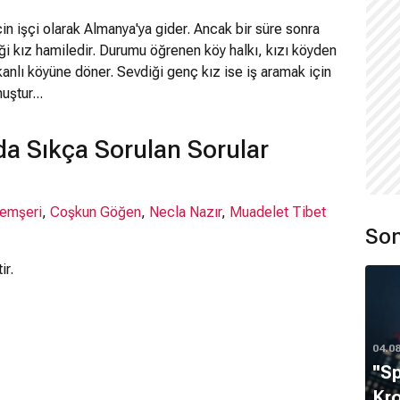
çin işçi olarak Almanya'ya gider. Ancak bir süre sonra
ği kız hamiledir. Durumu öğrenen köy halkı, kızı köyden
ikanlı köyüne döner. Sevdiği genç kız ise iş aramak için
uştur...
a Sıkça Sorulan Sorular
Hemşeri
,
Coşkun Göğen
,
Necla Nazır
,
Muadelet Tibet
Son
ir.
04.0
''S
Kro