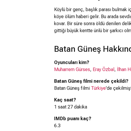
Köylü bir genç, başlık parası bulmak i
köye ölüm haberi gelir. Bu arada sevdi
kovar. Bir süre sonra öldü denilen del
gittiği büyük kentte ünlü bir şarkıcı olm
Batan Güneş Hakkınd
Oyuncuları kim?
Muharrem Gürses
,
Eray Özbal
,
İlhan 
Batan Güneş filmi nerede çekildi?
Batan Güneş filmi
Türkiye
'de çekilmişt
Kaç saat?
1 saat 27 dakika
IMDb puanı kaç?
6.3