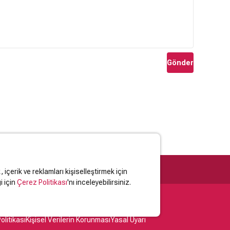
Gönder
içerik ve reklamları kişiselleştirmek için
i için
Çerez Politikası
'nı inceleyebilirsiniz.
olitikası
Kişisel Verilerin Korunması
Yasal Uyarı