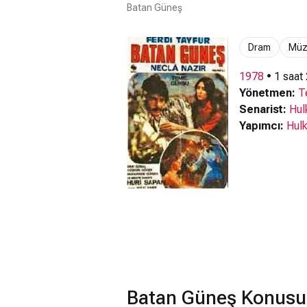
Batan Güneş
Dram
Müz
1978
• 1 saat
Yönetmen:
T
Senarist:
Hul
Yapımcı:
Hulk
Batan Güneş Konusu