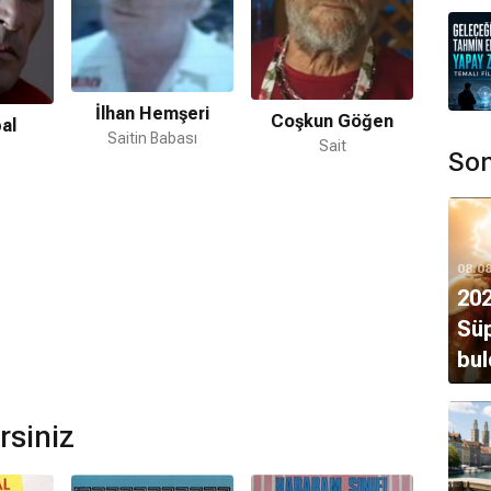
Nec
İlhan Hemşeri
Coşkun Göğen
al
Saitin Babası
Sait
Son
08.0
202
Süp
bul
rsiniz