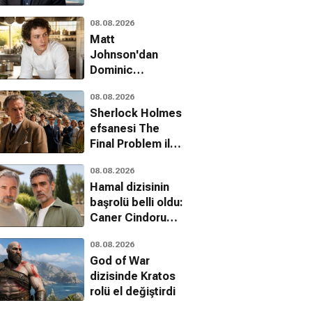
McDonagh'a onur
08.08.2026
ödülü
Matt
Johnson'dan
Dominic
Sessa'ya şaşırtan
08.08.2026
tavsiye:
Sherlock Holmes
Hazırlanma
efsanesi The
Final Problem ile
bam Sınıfı
Selvi Boylum Al
Davaro
Netflix'e geri
08.08.2026
le Güle
Yazmalım
Komedi
dönüyor
Hamal dizisinin
Komedi
Dram, Romantik
başrolü belli oldu:
Caner Cindoruk
kadroda
08.08.2026
God of War
dizisinde Kratos
rolü el değiştirdi