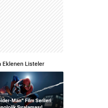
 Eklenen Listeler
8.2026
pider-Man'' Film Serileri
nolojik Sıralaması!