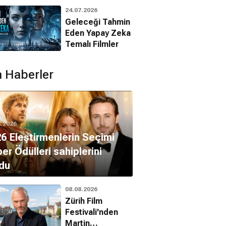
Animasyon
24.07.2026
Filmleri
Geleceği Tahmin
Eden Yapay Zeka
la Nazır
Temalı Filmler
Muadelet Tibet
Nazlı
Ferdinin Annesi
 Haberler
8.2026
6 Eleştirmenlerin Seçimi
er Ödülleri sahiplerini
du
08.08.2026
Zürih Film
Festivali'nden
Martin