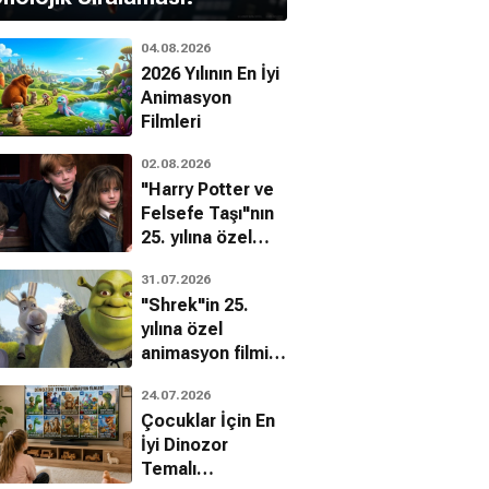
04.08.2026
2026 Yılının En İyi
Animasyon
Filmleri
02.08.2026
"Harry Potter ve
Felsefe Taşı"nın
25. yılına özel
filmin
31.07.2026
bilinmeyenleri!
"Shrek"in 25.
yılına özel
animasyon filmin
bilinmeyenleri!
24.07.2026
Çocuklar İçin En
İyi Dinozor
Temalı