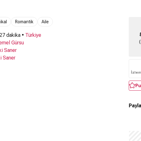
ikal
Romantik
Aile
 27 dakika •
Türkiye
emel Gürsu
ki Saner
i Saner
İzle
Pu
Payla