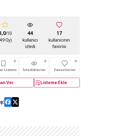
8,0
44
17
/10
(49 Oy)
kullanıcı
kullanıcının
izledi
favorisi
me Listem
İzlediklerim
Favorilerim
an Ver
Listeme Ekle
ş: