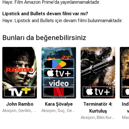
Hayır. Film Amazon Prime'da yayınlanmamaktadır.
Lipstick and Bullets devam filmi var mı?
Hayır. Lipstick and Bullets için devam filmi bulunmamaktadır.
Bunları da beğenebilirsiniz
John Rambo
Kara Şövalye
Terminatör 4:
Ind
Aksiyon, Gerilim, Savaş
Aksiyon, Suç, Gerilim
Kurtuluş
v
Aksiyon, Bilim Kurgu, Gerilim
Kafa
Mac