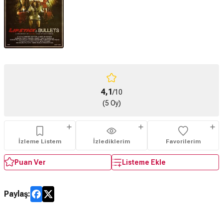
4,1
/10
(5 Oy)
İzleme Listem
İzlediklerim
Favorilerim
Puan Ver
Listeme Ekle
Paylaş: