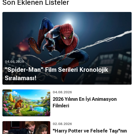
Son Eklenen Listeler
04.08.2026
''Spider-Man'' Film Serileri Kronolojik
Sıralaması!
04.08.2026
2026 Yılının En İyi Animasyon
Filmleri
02.08.2026
"Harry Potter ve Felsefe Taşı"nın