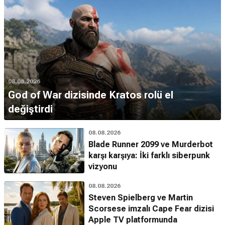
08.08.2026
God of War dizisinde Kratos rolü el
değiştirdi
08.08.2026
Blade Runner 2099 ve Murderbot
karşı karşıya: İki farklı siberpunk
vizyonu
08.08.2026
Steven Spielberg ve Martin
Scorsese imzalı Cape Fear dizisi
Apple TV platformunda