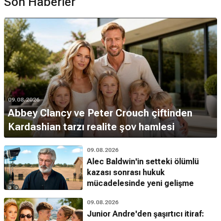
Son Haberler
09.08.2026
Abbey Clancy ve Peter Crouch çiftinden
Kardashian tarzı realite şov hamlesi
09.08.2026
Alec Baldwin'in setteki ölümlü
kazası sonrası hukuk
mücadelesinde yeni gelişme
09.08.2026
Junior Andre'den şaşırtıcı itiraf: