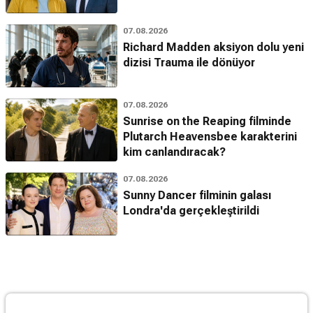
07.08.2026
Richard Madden aksiyon dolu yeni
dizisi Trauma ile dönüyor
07.08.2026
Sunrise on the Reaping filminde
Plutarch Heavensbee karakterini
kim canlandıracak?
07.08.2026
Sunny Dancer filminin galası
Londra'da gerçekleştirildi