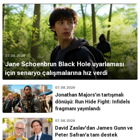
07.08.2026
Jane Schoenbrun Black Hole uyarlaması
için senaryo çalışmalarına hız verdi
07.08.2026
Jonathan Majors’ın tartışmalı
dönüşü: Run Hide Fight: Infidels
fragmanı yayınlandı
07.08.2026
David Zaslav'dan James Gunn ve
Peter Safran'a tam destek