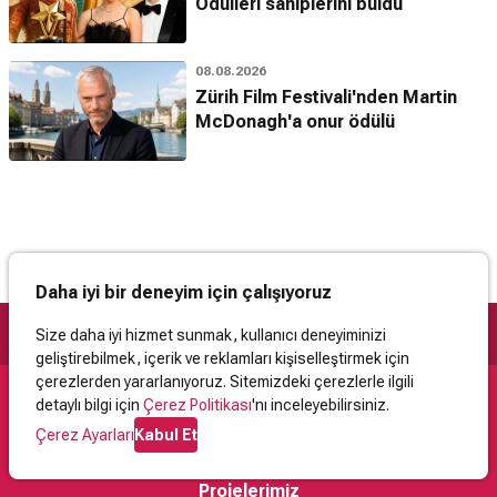
Ödülleri sahiplerini buldu
08.08.2026
Zürih Film Festivali'nden Martin
McDonagh'a onur ödülü
Daha iyi bir deneyim için çalışıyoruz
Size daha iyi hizmet sunmak, kullanıcı deneyiminizi
geliştirebilmek, içerik ve reklamları kişiselleştirmek için
çerezlerden yararlanıyoruz. Sitemizdeki çerezlerle ilgili
detaylı bilgi için
Çerez Politikası
'nı inceleyebilirsiniz.
Destek
Çerez Ayarları
Kabul Et
İletişim
Yardım
Kullanıcı Sözleşmesi
Çerez Politikası
Kişisel Verilerin Korunması
Yasal Uyarı
Projelerimiz