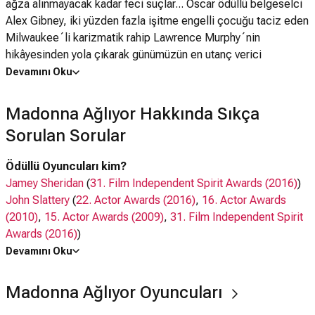
ağza alınmayacak kadar feci suçlar... Oscar ödüllü belgeselci
Alex Gibney, iki yüzden fazla işitme engelli çocuğu taciz eden
Milwaukee´li karizmatik rahip Lawrence Murphy´nin
hikâyesinden yola çıkarak günümüzün en utanç verici
skandallarından birini belgeliyor. ABD´de rahiplerin cinsel
Devamını Oku
tacizine yönelik bilinen ilk halk protestosunu araştıran Gibney,
Katolik Kilisesi´nin gücünü nasıl kötüye kullandığını ve
Madonna Ağlıyor Hakkında Sıkça
Milwaukee´den başlayarak İrlanda ve İtalya´daki kilise
Sorulan Sorular
korolarına, henüz Papalıktan istifa eden Kardinal Ratzinger´a
uzanan örtbas zincirini ifşa ediyor
Ödüllü Oyuncuları kim?
Jamey Sheridan
(
31. Film Independent Spirit Awards (2016)
)
John Slattery
(
22. Actor Awards (2016)
,
16. Actor Awards
(2010)
,
15. Actor Awards (2009)
,
31. Film Independent Spirit
Awards (2016)
)
Chris Cooper
(
75. Akademi Ödülleri (2003)
,
6. Actor Awards
Devamını Oku
(2000)
)
Ethan Hawke
(
34. Film Independent Spirit Awards (2019)
,
31.
Madonna Ağlıyor Oyuncuları
Gotham Film Awards (2021)
)