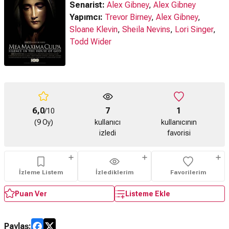
Senarist:
Alex Gibney
,
Alex Gibney
Yapımcı:
Trevor Birney
,
Alex Gibney
,
Sloane Klevin
,
Sheila Nevins
,
Lori Singer
,
Todd Wider
6,0
7
1
/10
(9 Oy)
kullanıcı
kullanıcının
izledi
favorisi
İzleme Listem
İzlediklerim
Favorilerim
Puan Ver
Listeme Ekle
Paylaş: