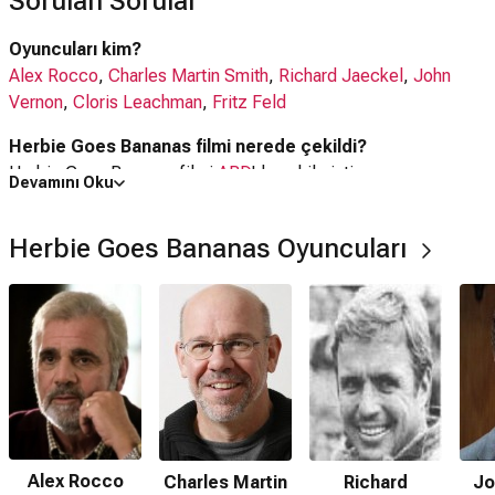
Sorulan Sorular
Oyuncuları kim?
Alex Rocco
,
Charles Martin Smith
,
Richard Jaeckel
,
John
Vernon
,
Cloris Leachman
,
Fritz Feld
Herbie Goes Bananas filmi nerede çekildi?
Herbie Goes Bananas filmi
ABD
'da çekilmiştir.
Devamını Oku
Kaç saat?
Herbie Goes Bananas Oyuncuları
1 saat 33 dakika
IMDb puanı kaç?
4.9
Herbie Goes Bananas filmi hangi tür?
Fantastik
,
Komedi
,
Aile
,
Macera
Nereden izleyebilirim, hangi platformda var?
Disney+
,
Google Play
Alex Rocco
Charles Martin
Richard
Jo