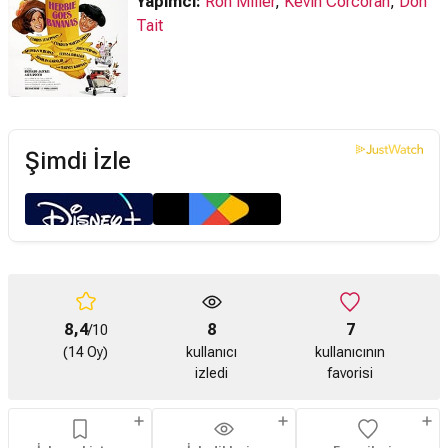
Yapımcı:
Ron Miller
,
Kevin Corcoran
,
Don
Tait
Şimdi İzle
8,4
8
7
/10
(14 Oy)
kullanıcı
kullanıcının
izledi
favorisi