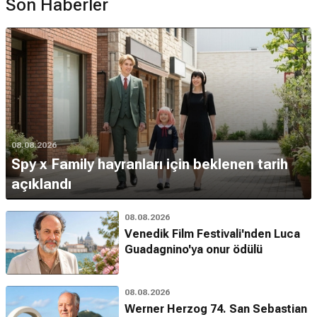
Son Haberler
08.08.2026
Spy x Family hayranları için beklenen tarih
açıklandı
08.08.2026
Venedik Film Festivali'nden Luca
Guadagnino'ya onur ödülü
08.08.2026
Werner Herzog 74. San Sebastian