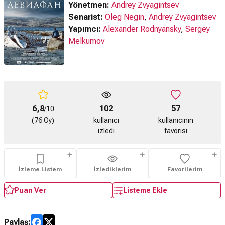
Yönetmen:
Andrey Zvyagintsev
Senarist:
Oleg Negin
,
Andrey Zvyagintsev
Yapımcı:
Alexander Rodnyansky
,
Sergey
Melkumov
6,8
102
57
/10
(76 Oy)
kullanıcı
kullanıcının
izledi
favorisi
İzleme Listem
İzlediklerim
Favorilerim
Puan Ver
Listeme Ekle
Paylaş: