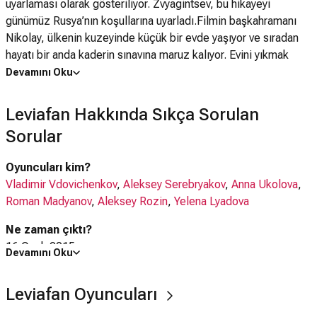
uyarlaması olarak gösteriliyor. Zvyagintsev, bu hikayeyi
günümüz Rusya’nın koşullarına uyarladı.Filmin başkahramanı
Nikolay, ülkenin kuzeyinde küçük bir evde yaşıyor ve sıradan
hayatı bir anda kaderin sınavına maruz kalıyor. Evini yıkmak
isteyen belediye başkanına karşı, Moskova'da yaşayan asker
Devamını Oku
arkadaşı avukat Dimitri ile birlikte direnmeye çalışıyor.
Zvyagintsev’in çalışması, büyük Rus kültürüne dayanıyor ve
Leviafan Hakkında Sıkça Sorulan
Dostoyevskiy ile Ortodoks filozoflara yakın olan konuları
Sorular
gündeme getiriyor.
Oyuncuları kim?
Vladimir Vdovichenkov
,
Aleksey Serebryakov
,
Anna Ukolova
,
Roman Madyanov
,
Aleksey Rozin
,
Yelena Lyadova
Ne zaman çıktı?
16 Ocak 2015
Devamını Oku
Leviafan filmi nerede çekildi?
Leviafan Oyuncuları
Leviafan filmi
Rusya
'da çekilmiştir.