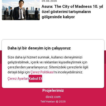
09.08.2026
Asura: The City of Madness 10. yıl
özel gösterimi tartışmaların
gölgesinde kalıyor
Daha iyi bir deneyim için çalışıyoruz
Size daha iyi hizmet sunmak, kullanıcı deneyiminizi
geliştirebilmek, içerik ve reklamları kişiselleştirmek için
çerezlerden yararlanıyoruz. Sitemizdeki çerezlerle ilgili
detaylı bilgi için
Çerez Politikası
'nı inceleyebilirsiniz.
Destek
Çerez Ayarları
Kabul Et
İletişim
Yardım
Kullanıcı Sözleşmesi
Çerez Politikası
Kişisel Verilerin Korunması
Yasal Uyarı
Projelerimiz
doviz.com
Telif Hakları © 2026