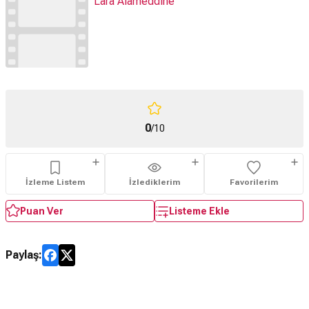
Lara Alameddine
0
/10
İzleme Listem
İzlediklerim
Favorilerim
Puan Ver
Listeme Ekle
Paylaş: