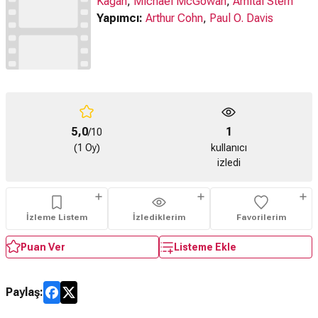
Kagan
,
Michael McGowan
,
Amital Stern
Yapımcı:
Arthur Cohn
,
Paul O. Davis
5,0
1
/10
(1 Oy)
kullanıcı
izledi
İzleme Listem
İzlediklerim
Favorilerim
Puan Ver
Listeme Ekle
Paylaş: