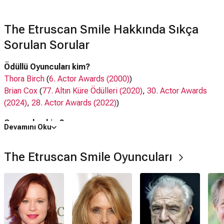
The Etruscan Smile Hakkında Sıkça
Sorulan Sorular
Ödüllü Oyuncuları kim?
Thora Birch
(
6. Actor Awards (2000)
)
Brian Cox
(
77. Altın Küre Ödülleri (2020)
,
30. Actor Awards
(2024)
,
28. Actor Awards (2022)
)
Oyuncuları kim?
Devamını Oku
Thora Birch,
Rosanna Arquette
, Brian Cox,
Peter Coyote
,
Steven Wiig
,
Christina July Kim
The Etruscan Smile Oyuncuları
The Etruscan Smile filmi nerede çekildi?
The Etruscan Smile filmi
ABD
'da çekilmiştir.
IMDb puanı kaç?
6.9