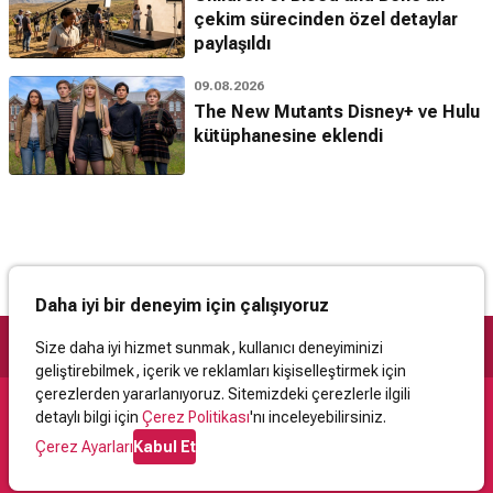
çekim sürecinden özel detaylar
paylaşıldı
09.08.2026
The New Mutants Disney+ ve Hulu
kütüphanesine eklendi
Daha iyi bir deneyim için çalışıyoruz
Size daha iyi hizmet sunmak, kullanıcı deneyiminizi
geliştirebilmek, içerik ve reklamları kişiselleştirmek için
çerezlerden yararlanıyoruz. Sitemizdeki çerezlerle ilgili
detaylı bilgi için
Çerez Politikası
'nı inceleyebilirsiniz.
Destek
Çerez Ayarları
Kabul Et
İletişim
Yardım
Kullanıcı Sözleşmesi
Çerez Politikası
Kişisel Verilerin Korunması
Yasal Uyarı