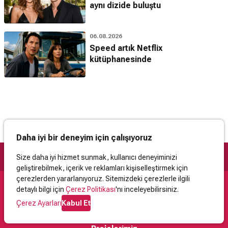
aynı dizide buluştu
06.08.2026
Speed artık Netflix
kütüphanesinde
Daha iyi bir deneyim için çalışıyoruz
Size daha iyi hizmet sunmak, kullanıcı deneyiminizi
geliştirebilmek, içerik ve reklamları kişiselleştirmek için
çerezlerden yararlanıyoruz. Sitemizdeki çerezlerle ilgili
detaylı bilgi için
Çerez Politikası
'nı inceleyebilirsiniz.
Destek
Çerez Ayarları
Kabul Et
İletişim
Yardım
Kullanıcı Sözleşmesi
Çerez Politikası
Kişisel Verilerin Korunması
Yasal Uyarı