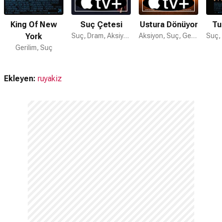
King Of New
Suç Çetesi
Ustura Dönüyor
Tu
York
Suç, Dram, Aksiyon
Aksiyon, Suç, Gerilim
Gerilim, Suç
Ekleyen:
ruyakiz