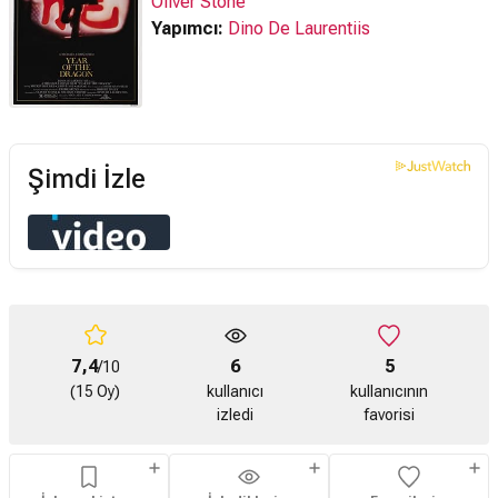
Oliver Stone
Yapımcı:
Dino De Laurentiis
Şimdi İzle
7,4
6
5
/10
(15 Oy)
kullanıcı
kullanıcının
izledi
favorisi