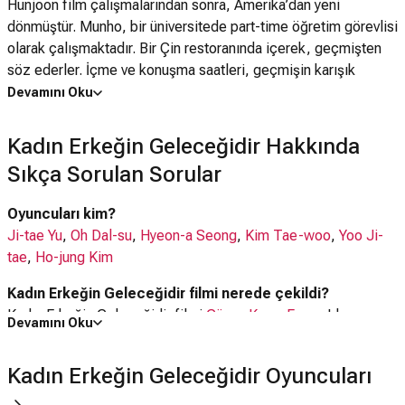
Hunjoon film çalışmalarından sonra, Amerika’dan yeni
dönmüştür. Munho, bir üniversitede part-time öğretim görevlisi
olarak çalışmaktadır. Bir Çin restoranında içerek, geçmişten
söz ederler. İçme ve konuşma saatleri, geçmişin karışık
anıları; onlara bir kadının anılarını geri hatırlatır. Onların her ikisi
Devamını Oku
de aynı anda bir kadına aşıktı. Onlar hatırladıkları kendi
hikâyelerini anlattıktan sonra. Seoul yakınlarındaki bir uydu kent
Kadın Erkeğin Geleceğidir Hakkında
olan Puchon’da; bir hotel lobi barını çalıştıran bu kadını bulup,
Sıkça Sorulan Sorular
tanışmaya karar verirler. Onların gelmeleri üzerine; Sunhwa
çok heyecanlanmaksızın, onlardan evinin önünde kendisini
Oyuncuları kim?
beklemelerini ister. Sunhwa dönerken, onlar şafak vaktine
Ji-tae Yu
,
Oh Dal-su
,
Hyeon-a Seong
,
Kim Tae-woo
,
Yoo Ji-
kadar ilerleyen bir içme partisine başlar.
tae
,
Ho-jung Kim
Kadın Erkeğin Geleceğidir filmi nerede çekildi?
Kadın Erkeğin Geleceğidir filmi
Güney Kore
,
Fransa
'da
Devamını Oku
çekilmiştir.
Kadın Erkeğin Geleceğidir Oyuncuları
Kaç saat?
1 saat 28 dakika