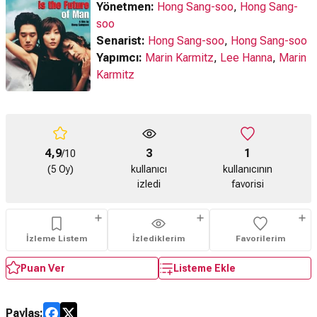
Yönetmen:
Hong Sang-soo
,
Hong Sang-
soo
Senarist:
Hong Sang-soo
,
Hong Sang-soo
Yapımcı:
Marin Karmitz
,
Lee Hanna
,
Marin
Karmitz
4,9
3
1
/10
(5 Oy)
kullanıcı
kullanıcının
izledi
favorisi
İzleme Listem
İzlediklerim
Favorilerim
Puan Ver
Listeme Ekle
Paylaş: