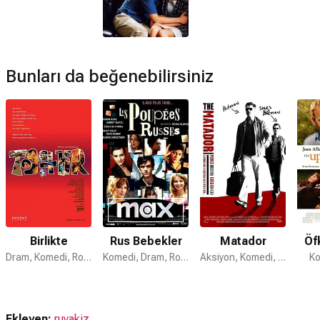
Bunları da beğenebilirsiniz
Birlikte
Rus Bebekler
Matador
Öfk
Dram, Komedi, Romantik
Komedi, Dram, Romantik
Aksiyon, Komedi, Suç
Ko
Ekleyen:
ruyakiz