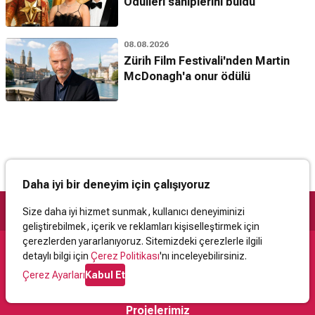
Ödülleri sahiplerini buldu
08.08.2026
Zürih Film Festivali'nden Martin
McDonagh'a onur ödülü
Daha iyi bir deneyim için çalışıyoruz
Size daha iyi hizmet sunmak, kullanıcı deneyiminizi
geliştirebilmek, içerik ve reklamları kişiselleştirmek için
çerezlerden yararlanıyoruz. Sitemizdeki çerezlerle ilgili
detaylı bilgi için
Çerez Politikası
'nı inceleyebilirsiniz.
Destek
Çerez Ayarları
Kabul Et
İletişim
Yardım
Kullanıcı Sözleşmesi
Çerez Politikası
Kişisel Verilerin Korunması
Yasal Uyarı
Projelerimiz