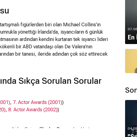
usu
tartışmalı figürlerden biri olan Michael Collins'in
07.0
yumrukla yönettiği İrlanda'da, isyancıların 6 günlük
En 
masının ardından kendini kurtaran tek isyancı lideri
kökenli bir ABD vatandaşı olan De Valera'nın
arından bir tanesi, ileride adından çok söz ettirecek
 isyan hareketi ile ilgili yeni fikirlere sahiptir.
lduğunu tespit eden Collins, dava arkadaşı Harry Boland
önüllüler) isimli bir hareketi başlatır. Terörist saldırılar,
ında Sıkça Sorulan Sorular
bir casusluk operasyonunu başarıyla organize edip üçlü
Son
da İngiliz hükümetini köşeye sıkıştıracaktır.Neticede
 özgürlük isteyen İrlandalılar arasında kahramanlaşır.
2001)
,
7. Actor Awards (2001)
)
a Collins'le aynı görüşleri paylaşmayan De Valera,
20)
,
8. Actor Awards (2002)
)
tırmak için karşı mücadele başlatır. Dava arkadaşı
izliğine düşen Collins artık birden fazla cephede
eye sıkışan İngiliz hükümetinin İrlanda'ya kısıtlı bir
eson
,
Aidan Quinn
, Charles Dance,
Ian Hart
04.0
kna olmasına kadar gider. Görüşmeler sırasında,
''S