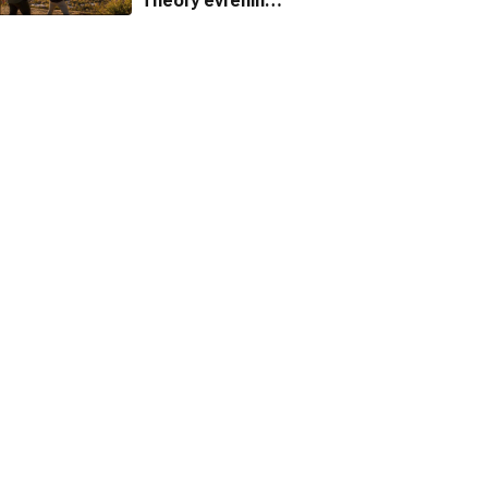
Theory evrenine
iblis olarak
dönüyor