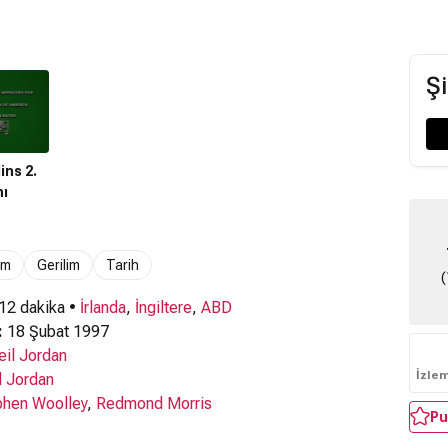
Şi
ins 2.
ı
am
Gerilim
Tarih
(
 12 dakika •
İrlanda
,
İngiltere
,
ABD
:
18 Şubat 1997
eil Jordan
İzle
l Jordan
phen Woolley
,
Redmond Morris
Pu