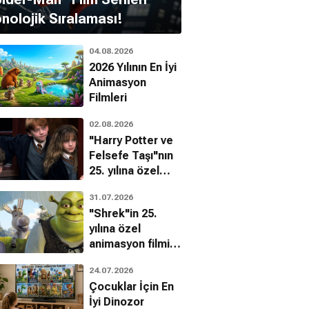
nolojik Sıralaması!
04.08.2026
2026 Yılının En İyi
Animasyon
Filmleri
02.08.2026
"Harry Potter ve
Felsefe Taşı"nın
25. yılına özel
filmin
31.07.2026
bilinmeyenleri!
les Dance
Ian Hart
"Shrek"in 25.
Bertha \'mama\' Davidson
yılına özel
animasyon filmin
bilinmeyenleri!
24.07.2026
Çocuklar İçin En
İyi Dinozor