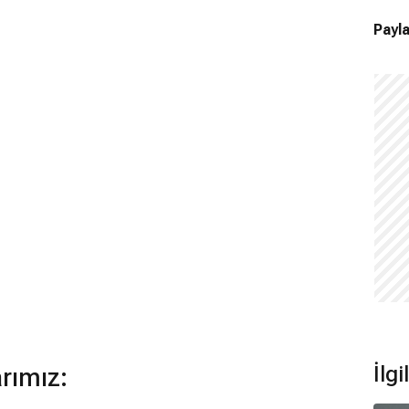
Payla
İlgi
arımız: