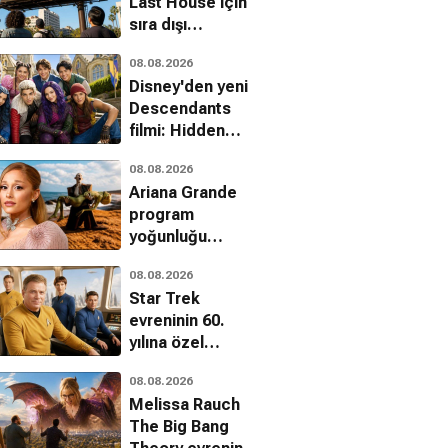
Last House için
sıra dışı
kampanya
08.08.2026
Disney'den yeni
Descendants
filmi: Hidden
Heroes geliyor
08.08.2026
Ariana Grande
program
yoğunluğu
nedeniyle
08.08.2026
American Horror
Star Trek
Story
evreninin 60.
kadrosundan
yılına özel
ayrıldı
belgesel: The
08.08.2026
Center Seat II
Melissa Rauch
geliyor
The Big Bang