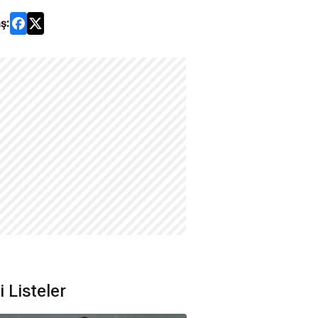
ş:
li Listeler