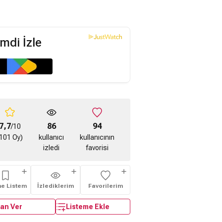
mdi İzle
7,7
86
94
/10
101 Oy)
kullanıcı
kullanıcının
izledi
favorisi
me Listem
İzlediklerim
Favorilerim
an Ver
Listeme Ekle