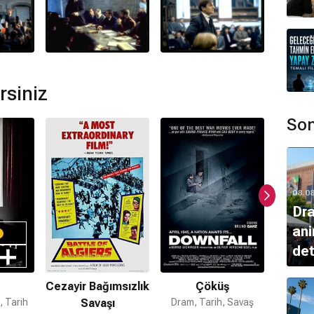
mamaktadır.
Goldenthal
tarafından hazırlanmıştır.
rsiniz
?
mi bulunmamaktadır.
Son
08.0
Dra
ani
det
Cezayir Bağımsızlık
Çöküş
Hot
, Tarih
Savaşı
Dram, Tarih, Savaş
Dram, 