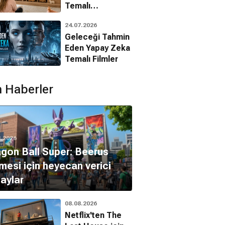
Temalı
Animasyon
24.07.2026
Filmleri
Geleceği Tahmin
Eden Yapay Zeka
Temalı Filmler
 Haberler
8.2026
gon Ball Super: Beerus
mesi için heyecan verici
aylar
08.08.2026
el Rwanda
Andrey Rublyov
Avustralya
Netflix'ten The
Tarih, Savaş
Dram, Tarih
Macera, Romantik, Dram