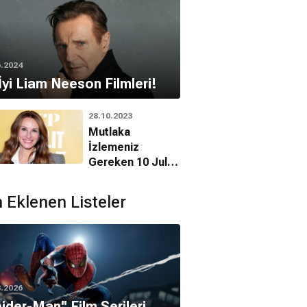
6.2024
İyi Liam Neeson Filmleri!
28.10.2023
Mutlaka
İzlemeniz
Gereken 10 Julia
Roberts Filmi!
 Eklenen Listeler
8.2026
pider-Man'' Film Serileri