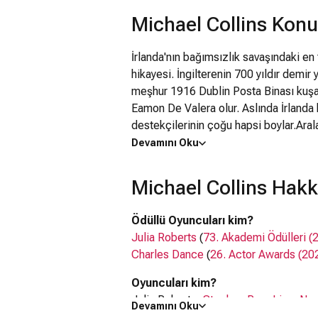
Michael Collins Kon
İrlanda'nın bağımsızlık savaşındaki en 
hikayesi. İngilterenin 700 yıldır demir 
meşhur 1916 Dublin Posta Binası kuşat
Eamon De Valera olur. Aslında İrlanda 
destekçilerinin çoğu hapsi boylar.Aral
olan Michael Collins, hapisten çıktığında
Devamını Oku
Direnişte yeni bir yaklaşıma ihtiyaç o
ile birlikte Irish Volunteers (İrlandalı G
Michael Collins Hakk
gerilla savaşı ve anahtar rol oynayan 
bir strateji güden Collins, kısa zaman
Ödüllü Oyuncuları kim?
Cumhuriyetçi Hareket doğar ve Collins,
Julia Roberts
(
73. Akademi Ödülleri (
Bağımsızlığa giden yöntemler konusund
Charles Dance
(
26. Actor Awards (20
hareket içerisinde kendi etkinliğini ar
Boland'ın sevgilisine aşık olma talihs
Oyuncuları kim?
mücadele vermek zorundadır.Olaylar köş
Julia Roberts,
Stephen Rea
,
Liam Ne
Devamını Oku
otonomi veren doğrudan görüşmelere i