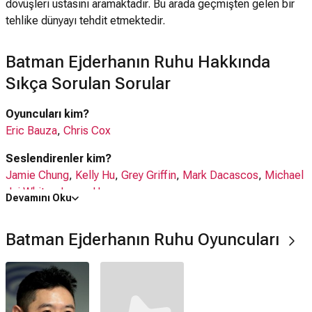
dövüşleri ustasını aramaktadır. Bu arada geçmişten gelen bir
tehlike dünyayı tehdit etmektedir.
Batman Ejderhanın Ruhu Hakkında
Sıkça Sorulan Sorular
Oyuncuları kim?
Eric Bauza
,
Chris Cox
Seslendirenler kim?
Jamie Chung
,
Kelly Hu
,
Grey Griffin
,
Mark Dacascos
,
Michael
Jai White
,
James Hong
Devamını Oku
Batman Ejderhanın Ruhu filmi nerede çekildi?
Batman Ejderhanın Ruhu Oyuncuları
Batman Ejderhanın Ruhu filmi
ABD
'da çekilmiştir.
Kaç saat?
1 saat 23 dakika
IMDb puanı kaç?