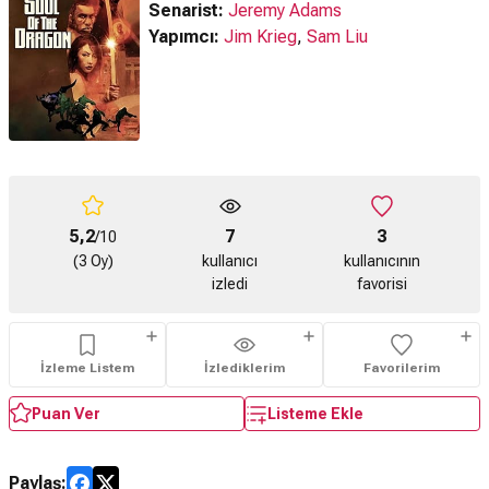
Senarist:
Jeremy Adams
Yapımcı:
Jim Krieg
,
Sam Liu
5,2
7
3
/10
(3 Oy)
kullanıcı
kullanıcının
izledi
favorisi
İzleme Listem
İzlediklerim
Favorilerim
Puan Ver
Listeme Ekle
Paylaş: