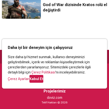
God of War dizisinde Kratos rolü el
değiştirdi
Daha iyi bir deneyim için çalışıyoruz
Size daha iyi hizmet sunmak, kullanıcı deneyiminizi
geliştirebilmek, içerik ve reklamları kişiselleştirmek için
çerezlerden yararlanıyoruz. Sitemizdeki çerezlerle ilgili
detaylı bilgi için
Çerez Politikası
'nı inceleyebilirsiniz.
Destek
Çerez Ayarları
Kabul Et
İletişim
Yardım
Kullanıcı Sözleşmesi
Çerez Politikası
Kişisel Verilerin Korunması
Yasal Uyarı
Projelerimiz
doviz.com
Telif Hakları © 2026