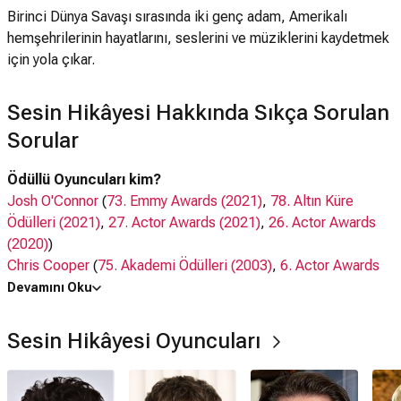
Birinci Dünya Savaşı sırasında iki genç adam, Amerikalı
hemşehrilerinin hayatlarını, seslerini ve müziklerini kaydetmek
için yola çıkar.
Sesin Hikâyesi Hakkında Sıkça Sorulan
Sorular
Ödüllü Oyuncuları kim?
Josh O'Connor
(
73. Emmy Awards (2021)
,
78. Altın Küre
Ödülleri (2021)
,
27. Actor Awards (2021)
,
26. Actor Awards
(2020)
)
Chris Cooper
(
75. Akademi Ödülleri (2003)
,
6. Actor Awards
(2000)
)
Devamını Oku
Oyuncuları kim?
Sesin Hikâyesi Oyuncuları
Josh O'Connor,
Paul Mescal
, Chris Cooper,
Molly Price
,
Alison Bartlett
,
Michael Xavier