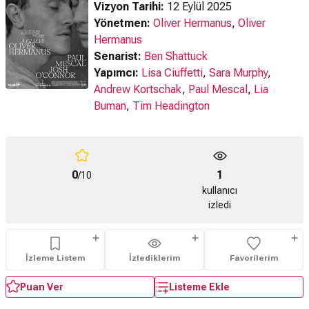
Vizyon Tarihi:
12 Eylül 2025
Yönetmen:
Oliver Hermanus
,
Oliver
Hermanus
Senarist:
Ben Shattuck
Yapımcı:
Lisa Ciuffetti
,
Sara Murphy
,
Andrew Kortschak
,
Paul Mescal
,
Lia
Buman
,
Tim Headington
0
1
/10
kullanıcı
izledi
İzleme Listem
İzlediklerim
Favorilerim
Puan Ver
Listeme Ekle