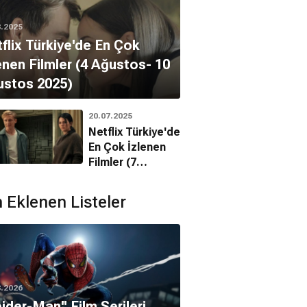
8.2025
flix Türkiye'de En Çok
enen Filmler (4 Ağustos- 10
ustos 2025)
20.07.2025
Netflix Türkiye'de
En Çok İzlenen
Filmler (7
Temmuz - 13
Temmuz 2025)
 Eklenen Listeler
8.2026
pider-Man'' Film Serileri