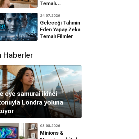
Temalı
Animasyon
24.07.2026
Filmleri
Geleceği Tahmin
Eden Yapay Zeka
Temalı Filmler
 Haberler
8.2026
e eye samurai ikinci
onuyla Londra yoluna
şüyor
08.08.2026
Minions &