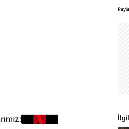
Payla
İlgi
arımız: