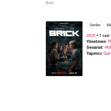
Brick
Gerilim
Bi
2025
• 1 saat
Yönetmen:
P
Senarist:
Phi
Yapımcı:
Quir