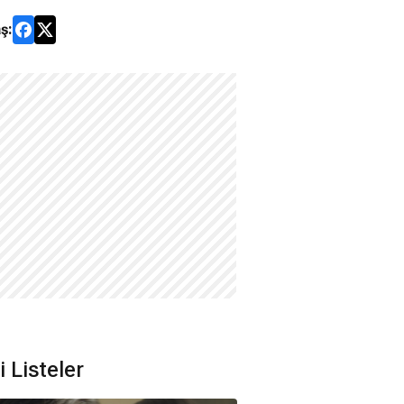
ş:
li Listeler