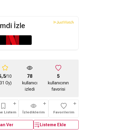
mdi İzle
5,5
78
5
/10
(31 Oy)
kullanıcı
kullanıcının
izledi
favorisi
me Listem
İzlediklerim
Favorilerim
an Ver
Listeme Ekle