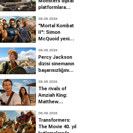
Monsters dijital
platformlara
geliyor
08.08.2026
''Mortal Kombat
II'': Simon
McQuoid yeni
filmle ilgili
08.08.2026
detayları paylaştı!
Percy Jackson
dizisi sinemanın
başarısızlığını
üçüncü sezonla
08.08.2026
aştı
The rivals of
Amziah King:
Matthew
McConaughey
08.08.2026
sinemaya
Transformers:
görkemli bir
The Movie 40. yıl
dönüş yapıyor