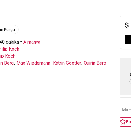
Şi
lim Kurgu
 40 dakika •
Almanya
hilip Koch
lip Koch
in Berg
,
Max Wiedemann
,
Katrin Goetter
,
Quirin Berg
İzle
Pu