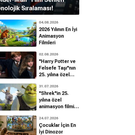
nolojik Sıralaması!
04.08.2026
2026 Yılının En İyi
Animasyon
Filmleri
02.08.2026
"Harry Potter ve
nder Beyer
Josef Berousek
Felsefe Taşı"nın
25. yılına özel
filmin
31.07.2026
bilinmeyenleri!
"Shrek"in 25.
yılına özel
animasyon filmin
bilinmeyenleri!
24.07.2026
Çocuklar İçin En
İyi Dinozor