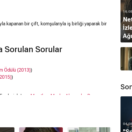
16.0
Net
yla kapanan bir çift, komşularıyla iş birliği yaparak bir
İzl
Ağ
a Sorulan Sorular
lm Ödülü (2013)
)
(2015)
)
Son
 Frederick Lau,
Murathan Muslu
,
Alexander Beyer
,
04.0
''S