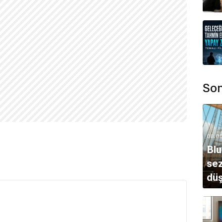
Son
08.0
Blu
sez
dü