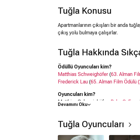
Tuğla Konusu
Apartmanlarının çıkışları bir anda tuğla
çıkış yolu bulmaya çalışırlar.
Tuğla Hakkında Sıkç
Ödüllü Oyuncuları kim?
Matthias Schweighöfer
(
63. Alman Fi
Frederick Lau
(
65. Alman Film Ödülü 
Oyuncuları kim?
Matthias Schweighöfer,
Ruby O. Fee
,
Devamını Oku
Josef Berousek
Tuğla filmi nerede çekildi?
Tuğla Oyuncuları
Tuğla filmi
Almanya
'da çekilmiştir.