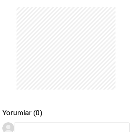
Amazon Prime'da var mı?
Hayır. Film Amazon Prime'da yayınlanmamaktadır.
Doğum Günü Partisi devam filmi var mı?
Hayır. Doğum Günü Partisi için devam filmi bulunmamaktadır.
Hangi dilde çekildi?
Doğum Günü Partisi filmi İngilizce çekilmiştir.
Yorumlar (0)