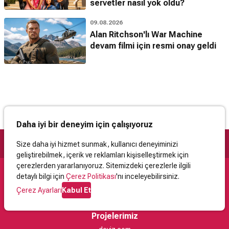
servetler nasıl yok oldu?
09.08.2026
Alan Ritchson'lı War Machine
devam filmi için resmi onay geldi
Daha iyi bir deneyim için çalışıyoruz
Size daha iyi hizmet sunmak, kullanıcı deneyiminizi
geliştirebilmek, içerik ve reklamları kişiselleştirmek için
çerezlerden yararlanıyoruz. Sitemizdeki çerezlerle ilgili
detaylı bilgi için
Çerez Politikası
'nı inceleyebilirsiniz.
Destek
Çerez Ayarları
Kabul Et
İletişim
Yardım
Kullanıcı Sözleşmesi
Çerez Politikası
Kişisel Verilerin Korunması
Yasal Uyarı
Projelerimiz