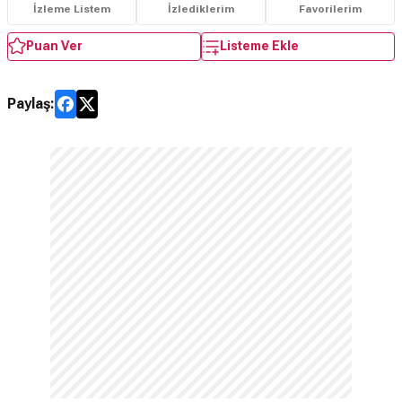
İzleme Listem
İzlediklerim
Favorilerim
Puan Ver
Listeme Ekle
Paylaş: