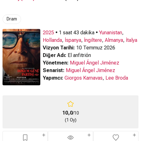
Fragman
Türkçe Altyazılı
Fragman
Dram
2025
• 1 saat 43 dakika •
Yunanistan
,
Hollanda
,
İspanya
,
İngiltere
,
Almanya
,
İtalya
Vizyon Tarihi:
10 Temmuz 2026
Diğer Adı:
El anfitrión
Yönetmen:
Miguel Ángel Jiménez
Senarist:
Miguel Ángel Jiménez
Yapımcı:
Giorgos Karnavas
,
Lee Broda
10,0
/10
(1 Oy)