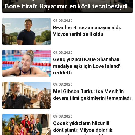
Bone itirafı: Hayatımın en kötü tecrübesiydi
09.08.2026
Reacher 4. sezon onayını aldı:
Vizyon tarihi belli oldu
09.08.2026
Genç yüzücü Katie Shanahan
madalya aşkı için Love Island'ı
reddetti
09.08.2026
Mel Gibson Tutku: İsa Mesih'in
devam filmi çekimlerini tamamladı
09.08.2026
Çocuk yıldızların hüzünlü
dönüşümü: Milyon dolarlık