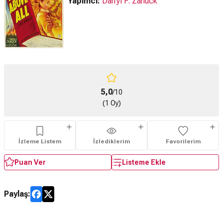
Yapımcı:
Darryl F. Zanuck
5,0
/10
(1 Oy)
İzleme Listem
İzlediklerim
Favorilerim
Puan Ver
Listeme Ekle
Paylaş: