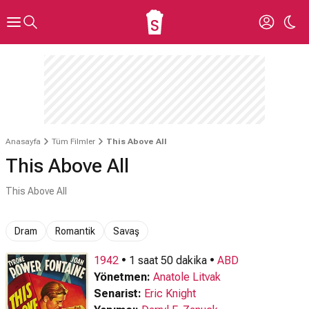
Anasayfa
Tüm Filmler
This Above All
This Above All
This Above All
Dram
Romantik
Savaş
1942
• 1 saat 50 dakika •
ABD
Yönetmen:
Anatole Litvak
Senarist:
Eric Knight