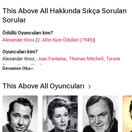
This Above All Hakkında Sıkça Sorulan
Sorular
Ödüllü Oyuncuları kim?
Alexander Knox
(
2. Altın Küre Ödülleri (1945)
)
Oyuncuları kim?
Alexander Knox,
Joan Fontaine
,
Thomas Mitchell
,
Tyrone
Power
,
Henry Stephenson
Devamını Oku
This Above All filmi nerede çekildi?
This Above All Oyuncuları
This Above All filmi
ABD
'da çekilmiştir.
Kaç saat?
1 saat 50 dakika
IMDb puanı kaç?
6.7