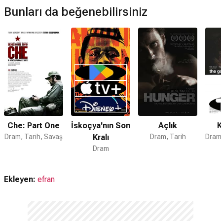
Bunları da beğenebilirsiniz
Müzikleri kime ait?
Che: Part Two filmi müzikleri
Alberto Iglesias
tarafından
hazırlanmıştır.
Che: Part Two devam filmi var mı?
Hayır. Che: Part Two için devam filmi bulunmamaktadır.
Che: Part One
İskoçya'nın Son
Açlık
K
Dram, Tarih, Savaş
Kralı
Dram, Tarih
Dram
Ekleyen:
efran