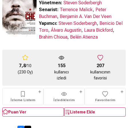
Yönetmen:
Steven Soderbergh
Senarist:
Terrence Malick
,
Peter
Buchman
,
Benjamin A. Van Der Veen
Yapımcı:
Steven Soderbergh
,
Benicio Del
Toro
,
Álvaro Augustín
,
Laura Bickford
,
Brahim Chioua
,
Belén Atienza
7,8
155
207
/10
(230 Oy)
kullanıcı
kullanıcının
izledi
favorisi
İzleme Listem
İzlediklerim
Favorilerim
Puan Ver
Listeme Ekle