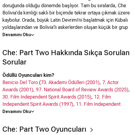
doruğunda olduğu dönemde başlıyor. Tam bu sıralarda, Che
Bolivia’da kimliği saklı bir biçimde tekrar ortaya çıkmak üzere
kaybolur. Orada, büyük Latin Devrimi’ni başlatmak için Kübalı
yoldaşlarından ve Bolivia’lı askerlerden oluşan küçük bir grup
organize eder. Bolivia mücadelesinin hikayesi, nihayetinde
Devamını Oku
başarısızlık ve Che’nin ölümüyle sonuçlanan bir azim,
fedakarlık, idealizm ve gerilla savaşı öyküsüdür. Bu hikaye
Che: Part Two Hakkında Sıkça Sorulan
Che’nin nasıl hala tüm dünyadaki insanların kalbinde yaşattığı
Sorular
bir idealizm ve kahramanlık sembolü olduğunu anlatıyor.
Ödüllü Oyuncuları kim?
Benicio Del Toro
(
73. Akademi Ödülleri (2001)
,
7. Actor
Awards (2001)
,
97. National Board of Review Awards (2025)
,
30. Film Independent Spirit Awards (2015)
,
12. Film
Independent Spirit Awards (1997)
,
11. Film Independent
Spirit Awards (1996)
)
Devamını Oku
Catalina Sandino Moreno
(
20. Film Independent Spirit Awards
(2005)
)
Che: Part Two Oyuncuları