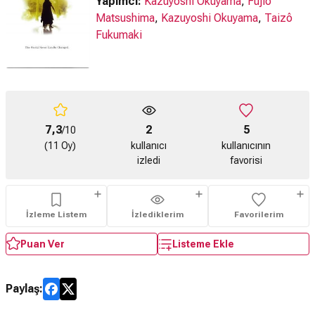
Yapımcı:
Kazuyoshi Okuyama
,
Fujio
Matsushima
,
Kazuyoshi Okuyama
,
Taizô
Fukumaki
7,3
2
5
/10
(11 Oy)
kullanıcı
kullanıcının
izledi
favorisi
İzleme Listem
İzlediklerim
Favorilerim
Puan Ver
Listeme Ekle
Paylaş: