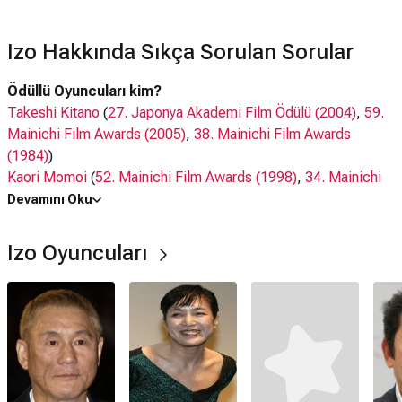
Izo Hakkında Sıkça Sorulan Sorular
Ödüllü Oyuncuları kim?
Takeshi Kitano
(
27. Japonya Akademi Film Ödülü (2004)
,
59.
Mainichi Film Awards (2005)
,
38. Mainichi Film Awards
(1984)
)
Kaori Momoi
(
52. Mainichi Film Awards (1998)
,
34. Mainichi
Film Awards (1980)
)
Devamını Oku
Hiroki Matsukata
(
50. Mainichi Film Awards (1996)
)
Ryuhei Matsuda
(
37. Japonya Akademi Film Ödülü (2014)
,
68.
Izo Oyuncuları
Mainichi Film Awards (2014)
,
55. Mainichi Film Awards
(2001)
)
Oyuncuları kim?
Takeshi Kitano, Kaori Momoi,
Hiroshi Katsuno
, Hiroki
Matsukata,
Daijiro Harada
, Ryuhei Matsuda
Izo filmi nerede çekildi?