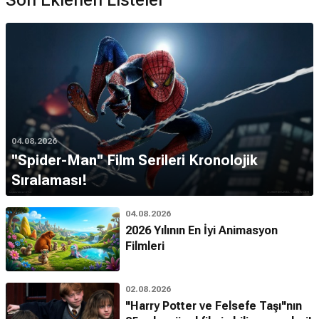
Son Eklenen Listeler
04.08.2026
''Spider-Man'' Film Serileri Kronolojik
Sıralaması!
04.08.2026
2026 Yılının En İyi Animasyon
Filmleri
02.08.2026
"Harry Potter ve Felsefe Taşı"nın