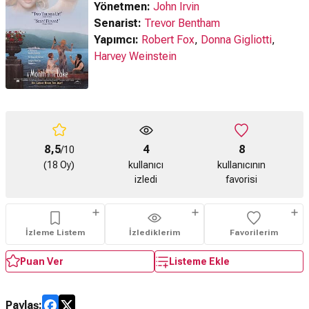
Yönetmen:
John Irvin
Senarist:
Trevor Bentham
Yapımcı:
Robert Fox
,
Donna Gigliotti
,
Harvey Weinstein
8,5
4
8
/10
(18 Oy)
kullanıcı
kullanıcının
izledi
favorisi
İzleme Listem
İzlediklerim
Favorilerim
Puan Ver
Listeme Ekle
Paylaş: