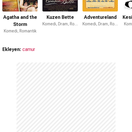
Agatha and the
Kuzen Bette
Adventureland
Kesi
Storm
Komedi, Dram, Romantik
Komedi, Dram, Romantik
Kom
Komedi, Romantik
Ekleyen:
camur