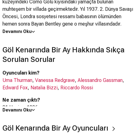
kuzeyindeki Como Gölü kıyısındaki yamaçta bulunan
muhteşem bir villada geçirmektedir. Yıl 1937. 2. Dünya Savaşı
Öncesi, Londra sosyetesi ressamı babasının ölümünden
hemen sonra Bayan Bentley gene o meşhur villasındadır.
Villada kalan diğer misafirlerin çoğunluğunu zengin
Devamını Oku
Amerikalılar oluşturmaktadır ve İngiliz binbaşı Wilshaw da
onlara katılır. Bu zenginler vakitlerini gölde gezintiler, tenis
Göl Kenarında Bir Ay Hakkında Sıkça
oynamalar ve etrafın güzelliklerini seyrederek
Sorulan Sorular
geçirmektedirler.Binbaşının teklifine destek çıkan Bayan
Bentley, misafirler için kokteyller düzenlemeye başlar ve bu
Oyuncuları kim?
arada zengin bir İtalyan ailede mürebbiyelik yapmaya başlayan
Uma Thurman
,
Vanessa Redgrave
,
Alessandro Gassman
,
genç ve güzel bir kız olan Bayan Beaumont'a da yardım
Edward Fox
,
Natalia Bizzi
,
Riccardo Rossi
etmektedir. Bayan Baumont yatılı kaldığı okuldan atılmıştır ve
sırf eğlenmek için Binbaşı ile oynaşmaya başlar. Binbaşı ise
Ne zaman çıktı?
onun kendisinden hoşlandığını düşünmektedir. Onun için doğru
21 Haziran 1996
Devamını Oku
seçim bir başkasıdır. Ancak bunu görebilecek midir?
Göl Kenarında Bir Ay filmi nerede çekildi?
Göl Kenarında Bir Ay Oyuncuları
Göl Kenarında Bir Ay filmi
İngiltere
,
ABD
'da çekilmiştir.