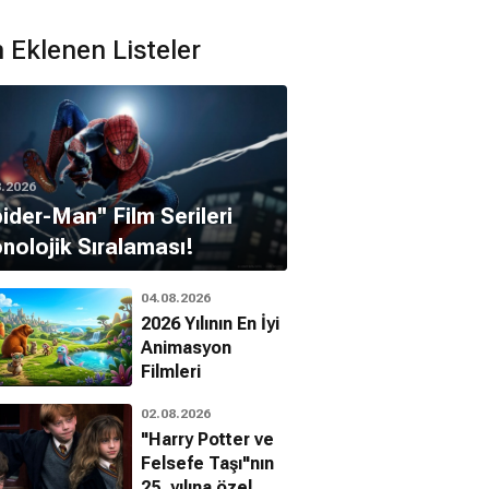
 Eklenen Listeler
8.2026
pider-Man'' Film Serileri
Tristán Ulloa
nolojik Sıralaması!
na Suárez
04.08.2026
2026 Yılının En İyi
Animasyon
Filmleri
02.08.2026
"Harry Potter ve
Felsefe Taşı"nın
25. yılına özel