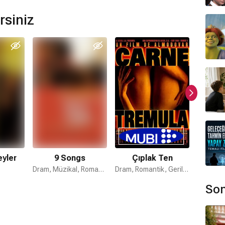
rsiniz
yler
9 Songs
Çıplak Ten
Ba
Dram, Müzikal, Romantik
Dram, Romantik, Gerilim
Son