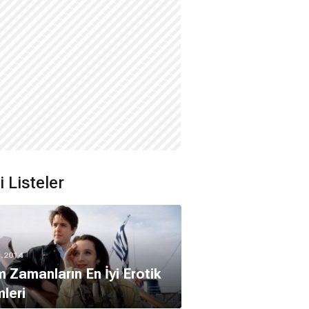
li Listeler
1.2014
 Zamanların En İyi Erotik
mleri