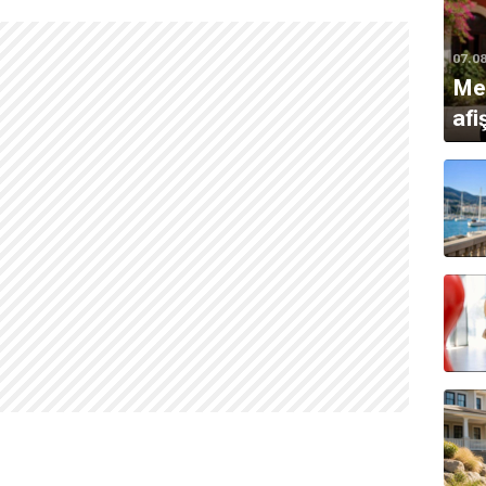
07.0
Mer
afi