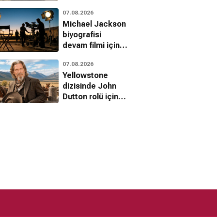
adresi belli oldu
07.08.2026
Michael Jackson
biyografisi
devam filmi için
çekim takvimi
07.08.2026
belli oldu
Yellowstone
dizisinde John
Dutton rolü için
ilk aday Jeff
Bridges'mış