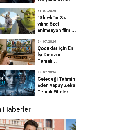
filmin
31.07.2026
bilinmeyenleri!
"Shrek"in 25.
yılına özel
animasyon filmin
bilinmeyenleri!
24.07.2026
Çocuklar İçin En
İyi Dinozor
Temalı
Animasyon
24.07.2026
Filmleri
Geleceği Tahmin
Eden Yapay Zeka
ğla Beni
Bir Kadının Seks
Ma Mère
Temalı Filmler
Komedi, Romantik, Dram
Günlüğü
Dram
Dram, Romantik
 Haberler