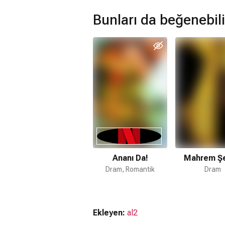
Bunları da beğenebili
Ananı Da!
Mahrem Şe
Dram, Romantik
Dram
Ekleyen:
al2