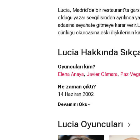
Lucia, Madrid’de bir restaurant’ta gars
olduğu yazar sevgilisinden ayrılınca y
adasına seyahate gitmeye karar verir.
günlüğü okurcasına eski ilişkilerinin ka
Lucia Hakkında Sıkça
Oyuncuları kim?
Elena Anaya
,
Javier Cámara
,
Paz Veg
Ne zaman çıktı?
14 Haziran 2002
Devamını Oku
Lucia filmi nerede çekildi?
Lucia filmi
İspanya
'da çekilmiştir.
Lucia Oyuncuları
Kaç saat?
2 saat 8 dakika