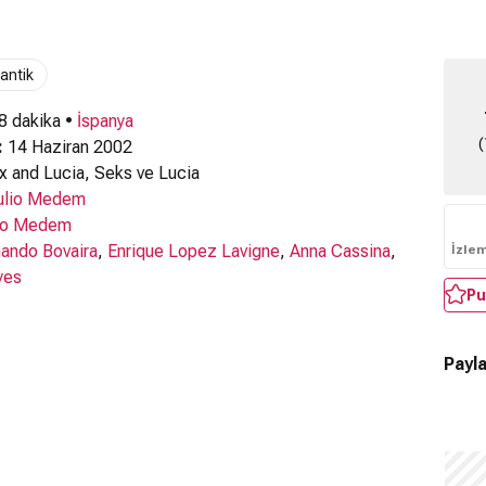
antik
 8 dakika •
İspanya
(
:
14 Haziran 2002
 and Lucia, Seks ve Lucia
ulio Medem
io Medem
ando Bovaira
,
Enrique Lopez Lavigne
,
Anna Cassina
,
İzle
yes
Pu
Payla