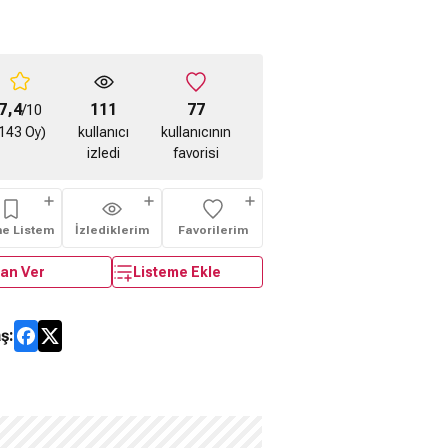
7,4
111
77
/10
143 Oy)
kullanıcı
kullanıcının
izledi
favorisi
me Listem
İzlediklerim
Favorilerim
an Ver
Listeme Ekle
ş: