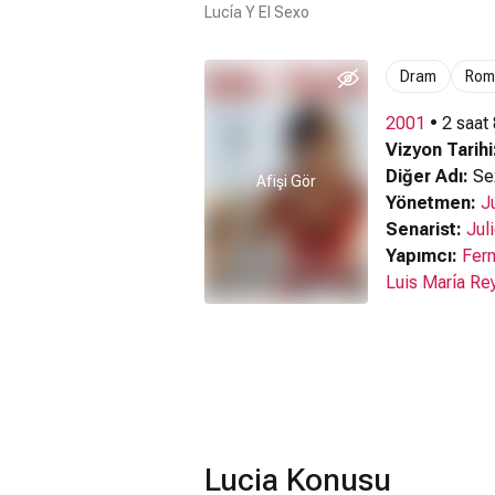
Lucía Y El Sexo
Dram
Rom
2001
• 2 saat
Vizyon Tarihi
Diğer Adı:
Sex
Afişi Gör
Yönetmen:
J
Senarist:
Jul
Yapımcı:
Fern
Luis María Re
Lucia Konusu