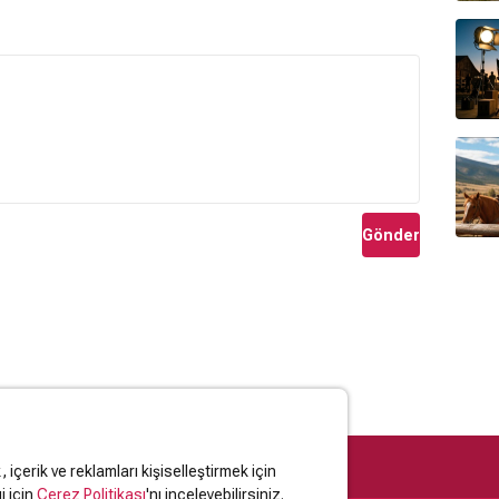
Gönder
içerik ve reklamları kişiselleştirmek için
i için
Çerez Politikası
'nı inceleyebilirsiniz.