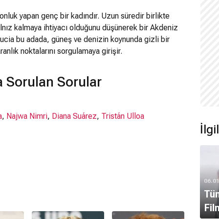
onluk yapan genç bir kadındır. Uzun süredir birlikte
alnız kalmaya ihtiyacı olduğunu düşünerek bir Akdeniz
Lucia bu adada, güneş ve denizin koynunda gizli bir
ranlık noktalarını sorgulamaya girişir.
 Sorulan Sorular
a
,
Najwa Nimri
,
Diana Suárez
,
Tristán Ulloa
İlgi
06.0
Tüm
Fil