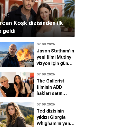
8.2026
can Köşk dizisinden ilk
ş geldi
07.08.2026
Jason Statham'ın
yeni filmi Mutiny
vizyon için gün
sayıyor
07.08.2026
The Gallerist
filminin ABD
hakları satın
alındı
07.08.2026
Ted dizisinin
yıldızı Giorgia
Whigham'ın yeni