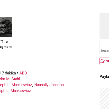
f The
ragmanı
İzle
Pu
 17 dakika •
ABD
Payla
ohn M. Stahl
eph L. Mankiewicz
,
Nunnally Johnson
eph L. Mankiewicz