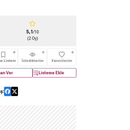
5,1
/10
(2 Oy)
me Listem
İzlediklerim
Favorilerim
an Ver
Listeme Ekle
ş: