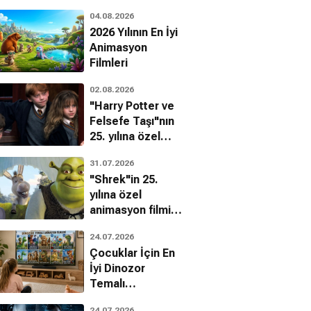
04.08.2026
2026 Yılının En İyi
Animasyon
Filmleri
02.08.2026
"Harry Potter ve
Felsefe Taşı"nın
25. yılına özel
filmin
31.07.2026
bilinmeyenleri!
"Shrek"in 25.
yılına özel
animasyon filmin
bilinmeyenleri!
24.07.2026
Çocuklar İçin En
İyi Dinozor
Temalı
Animasyon
24.07.2026