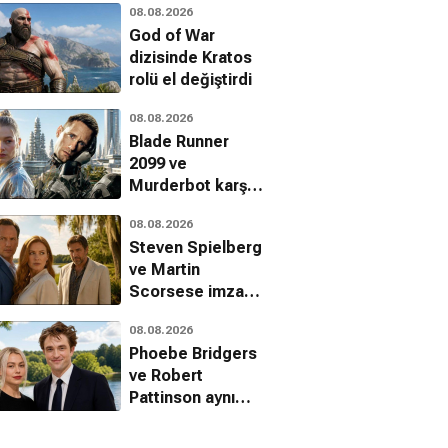
08.08.2026
God of War
dizisinde Kratos
rolü el değiştirdi
08.08.2026
Blade Runner
2099 ve
Murderbot karşı
karşıya: İki farklı
08.08.2026
siberpunk
Steven Spielberg
vizyonu
ve Martin
Scorsese imzalı
Cape Fear dizisi
08.08.2026
Apple TV
Phoebe Bridgers
platformunda
ve Robert
Pattinson aynı
projede
buluşuyor