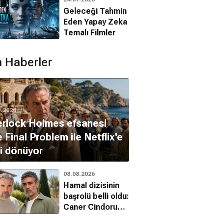
Filmleri
Geleceği Tahmin
ent Price
Eden Yapay Zeka
Rose Stradner
Temalı Filmler
 Haberler
8.2026
rlock Holmes efsanesi
 Final Problem ile Netflix'e
i dönüyor
08.08.2026
Hamal dizisinin
ebecca
Derin Uyku
Büyük Diktatör
başrolü belli oldu:
Gizem, Romantik, Gerilim
Gizem, Suç, Gerilim
Komedi, Savaş
Caner Cindoruk
kadroda