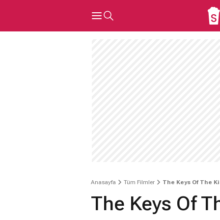
Anasayfa
Tüm Filmler
The Keys Of The K
The Keys Of 