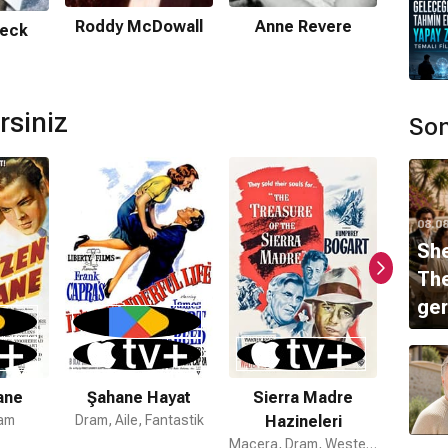
ır.
Roddy McDowall
Anne Revere
Peck
Vinc
mamaktadır.
rsiniz
Son
leri
Alfred Newman
tarafından hazırlanmıştır.
lmi var mı?
devam filmi bulunmamaktadır.
08.0
She
The
ger
ane
Şahane Hayat
Sierra Madre
R
ram
Dram, Aile, Fantastik
Hazineleri
Macera, Dram, Western