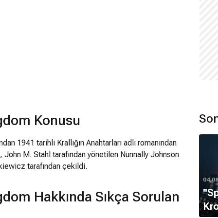
Son
ngdom Konusu
fından 1941 tarihli Krallığın Anahtarları adlı romanından
m, John M. Stahl tarafından yönetilen Nunnally Johnson
iewicz tarafından çekildi.
04.0
''S
gdom Hakkında Sıkça Sorulan
Kro