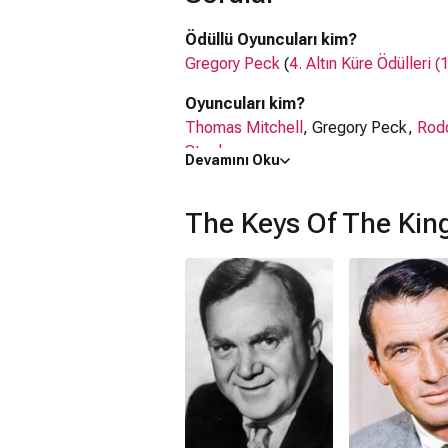
Ödüllü Oyuncuları kim?
Gregory Peck
(
4. Altın Küre Ödülleri (
Oyuncuları kim?
Thomas Mitchell
, Gregory Peck,
Rod
Stradner
Devamını Oku
The Keys Of The Kingdom filmi ner
The Keys Of The Kingdom filmi
ABD
'
The Keys Of The Ki
Kaç saat?
2 saat 17 dakika
IMDb puanı kaç?
7.2
The Keys Of The Kingdom filmi han
Dram
Netflix'te var mı?