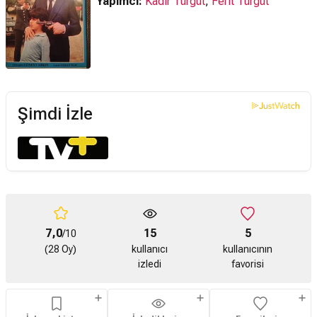
Yapımcı:
Kadir Turgut
,
Ferit Turgut
Şimdi İzle
7,0
15
5
/10
(28 Oy)
kullanıcı
kullanıcının
izledi
favorisi