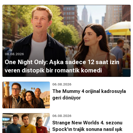
06.08.2026
One Night Only: Aşka sadece 12 saat izin
veren distopik bir romantik komedi
06.08.2026
The Mummy 4 orijinal kadrosuyla
geri dönüyor
06.08.2026
Strange New Worlds 4. sezonu
Spock'ın trajik sonuna nasıl ışık