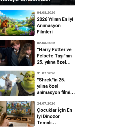
v Anand
Leela Chitnis
04.08.2026
2026 Yılının En İyi
Animasyon
Filmleri
02.08.2026
"Harry Potter ve
Felsefe Taşı"nın
25. yılına özel
filmin
31.07.2026
bilinmeyenleri!
"Shrek"in 25.
yılına özel
animasyon filmin
bilinmeyenleri!
24.07.2026
Çocuklar İçin En
İyi Dinozor
Temalı