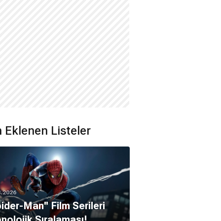
 Eklenen Listeler
8.2026
pider-Man'' Film Serileri
nolojik Sıralaması!