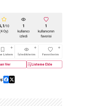
6,1
1
1
/10
(4 Oy)
kullanıcı
kullanıcının
izledi
favorisi
me Listem
İzlediklerim
Favorilerim
an Ver
Listeme Ekle
ş: