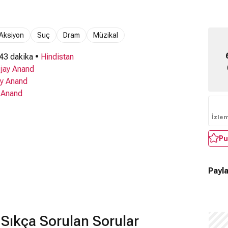
Aksiyon
Suç
Dram
Müzikal
 43 dakika •
Hindistan
ijay Anand
ay Anand
 Anand
İzle
Pu
Payla
Sıkça Sorulan Sorular