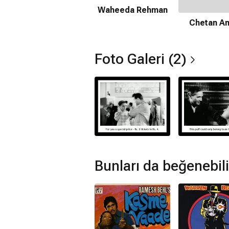
Waheeda Rehman
Müzikleri kime ait?
Chetan A
Kala Bazar filmi müzikleri
Sachin Dev
Kala Bazar devam filmi var mı?
Foto Galeri (2)
Hayır. Kala Bazar için devam filmi bu
Bunları da beğenebili