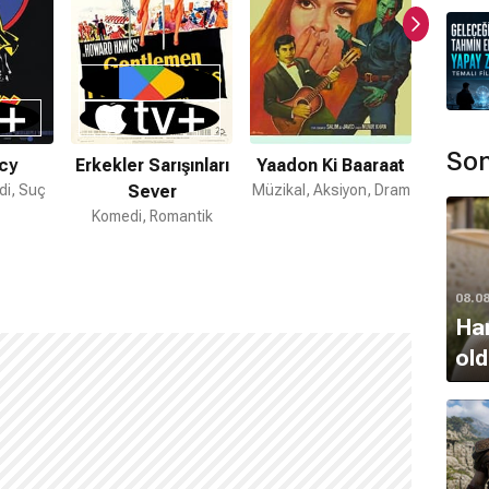
Son
cy
Erkekler Sarışınları
Yaadon Ki Baaraat
Ölüm
i, Suç
Sever
Müzikal, Aksiyon, Dram
Komedi, Romantik
08.0
Ham
old