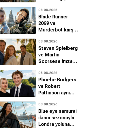
08.08.2026
Blade Runner
2099 ve
Murderbot karşı
karşıya: İki farklı
08.08.2026
siberpunk
Steven Spielberg
vizyonu
ve Martin
Scorsese imzalı
Cape Fear dizisi
08.08.2026
Apple TV
Phoebe Bridgers
platformunda
ve Robert
Pattinson aynı
projede
08.08.2026
buluşuyor
Blue eye samurai
ikinci sezonuyla
Londra yoluna
düşüyor