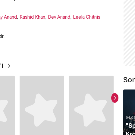
ay Anand
,
Rashid Khan
,
Dev Anand
,
Leela Chitnis
ir.
rı
Son
al
ır.
04.0
''S
mamaktadır.
Kro