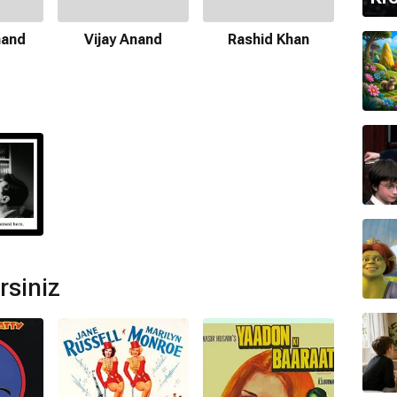
De
nand
Vijay Anand
Rashid Khan
 Burman
tarafından hazırlanmıştır.
lunmamaktadır.
rsiniz