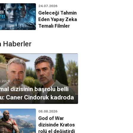
Animasyon
24.07.2026
Filmleri
Geleceği Tahmin
Eden Yapay Zeka
Temalı Filmler
 Haberler
süz Sevgi
Bandini
High School
Dram, Müzikal, Romantik
Romantik, Dram
Musical
D
Komedi, Dram, Aile
8.2026
al dizisinin başrolü belli
u: Caner Cindoruk kadroda
08.08.2026
God of War
dizisinde Kratos
rolü el değiştirdi