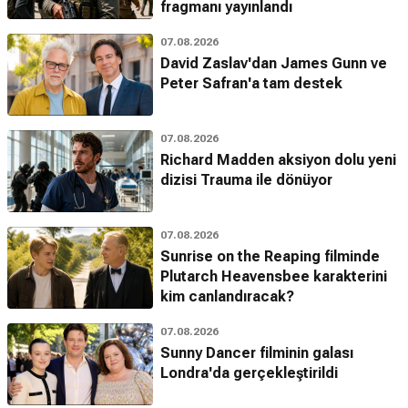
fragmanı yayınlandı
07.08.2026
David Zaslav'dan James Gunn ve
Peter Safran'a tam destek
07.08.2026
Richard Madden aksiyon dolu yeni
dizisi Trauma ile dönüyor
07.08.2026
Sunrise on the Reaping filminde
Plutarch Heavensbee karakterini
kim canlandıracak?
07.08.2026
Sunny Dancer filminin galası
Londra'da gerçekleştirildi