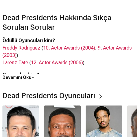
Dead Presidents Hakkında Sıkça
Sorulan Sorular
Ödüllü Oyuncuları kim?
Freddy Rodriguez
(
10. Actor Awards (2004)
,
9. Actor Awards
(2003)
)
Larenz Tate
(
12. Actor Awards (2006)
)
Oyuncuları kim?
Devamını Oku
Freddy Rodriguez,
Chris Tucker
, Larenz Tate,
Keith David
,
N'Bushe Wright
,
Jenifer Lewis
Dead Presidents Oyuncuları
Dead Presidents filmi nerede çekildi?
Dead Presidents filmi
ABD
'da çekilmiştir.
Kaç saat?
1 saat 59 dakika