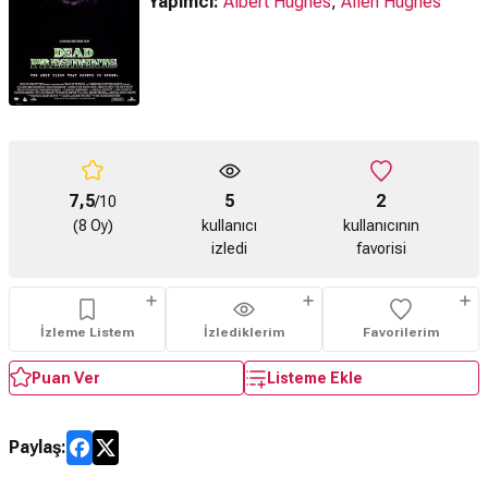
Yapımcı:
Albert Hughes
,
Allen Hughes
7,5
5
2
/10
(8 Oy)
kullanıcı
kullanıcının
izledi
favorisi
İzleme Listem
İzlediklerim
Favorilerim
Puan Ver
Listeme Ekle
Paylaş: