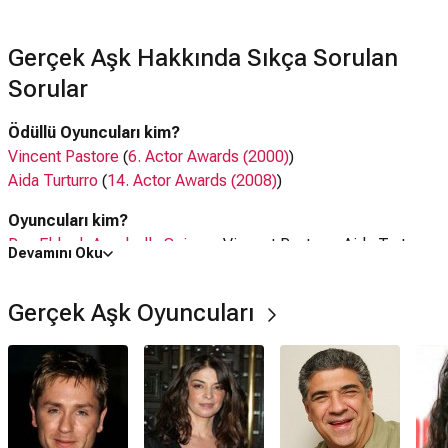
Gerçek Aşk Hakkında Sıkça Sorulan
Sorular
Ödüllü Oyuncuları kim?
Vincent Pastore
(
6. Actor Awards (2000)
)
Aida Turturro
(
14. Actor Awards (2008)
)
Oyuncuları kim?
Ron Eldard
,
Annabella Sciorra
, Vincent Pastore, Aida Turturro,
Devamını Oku
Roger Rignack
,
Star Jasper
Gerçek Aşk Oyuncuları
Gerçek Aşk filmi nerede çekildi?
Gerçek Aşk filmi
ABD
'da çekilmiştir.
Kaç saat?
1 saat 44 dakika
IMDb puanı kaç?