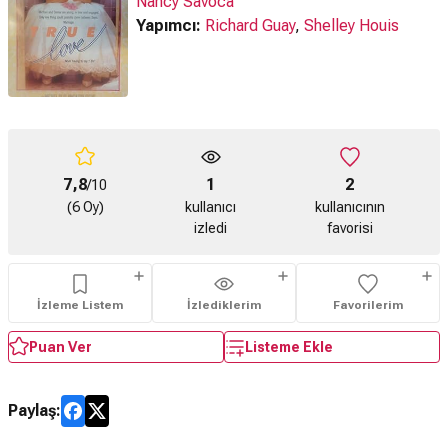
Nancy Savoca
Yapımcı:
Richard Guay
,
Shelley Houis
7,8
1
2
/10
(6 Oy)
kullanıcı
kullanıcının
izledi
favorisi
İzleme Listem
İzlediklerim
Favorilerim
Puan Ver
Listeme Ekle
Paylaş: