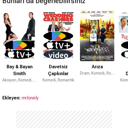
Bunları da beğenebilirsiniz
Gerçek Aşk filmi ödül aldı mı?
Gerçek Aşk filmi hiç ödül kazanamamıştır.
Bay & Bayan
Davetsiz
Arıza
Smith
Çapkınlar
Dram, Komedi, Romantik
Aksiyon, Komedi, Dram
Komedi, Romantik
Kom
Ekleyen:
mrlonely