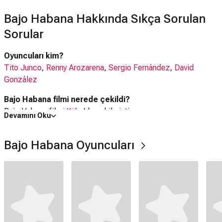
Bajo Habana Hakkında Sıkça Sorulan
Sorular
Oyuncuları kim?
Tito Junco
,
Renny Arozarena
,
Sergio Fernández
,
David
González
Bajo Habana filmi nerede çekildi?
Bajo Habana filmi
Küba
'da çekilmiştir.
Devamını Oku
Kaç saat?
Bajo Habana Oyuncuları
12 dakika
Bajo Habana filmi hangi tür?
Kısa Film
Netflix'te var mı?
Hayır. Film Netflix'te yayınlanmamaktadır.