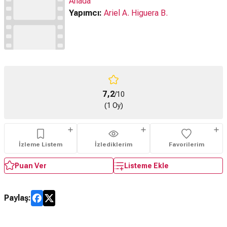
Anada
Yapımcı:
Ariel A. Higuera B.
7,2
/10
(1 Oy)
İzleme Listem
İzlediklerim
Favorilerim
Puan Ver
Listeme Ekle
Paylaş: