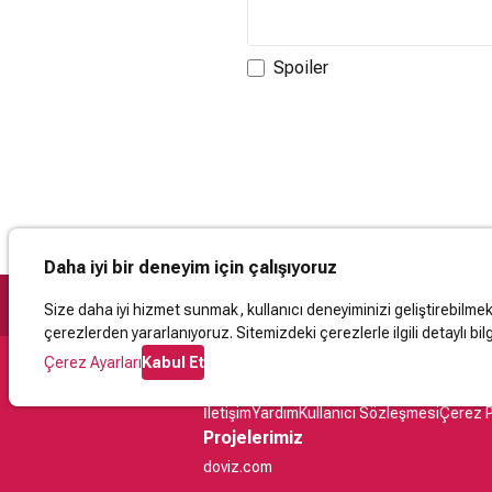
Spoiler
Daha iyi bir deneyim için çalışıyoruz
Size daha iyi hizmet sunmak, kullanıcı deneyiminizi geliştirebilmek, 
çerezlerden yararlanıyoruz. Sitemizdeki çerezlerle ilgili detaylı bilg
Çerez Ayarları
Kabul Et
Destek
İletişim
Yardım
Kullanıcı Sözleşmesi
Çerez P
Projelerimiz
doviz.com