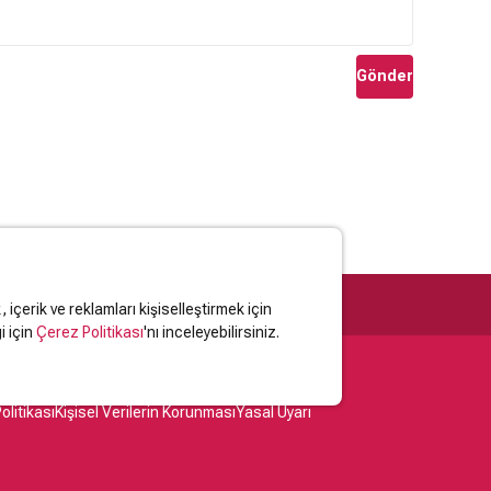
Gönder
içerik ve reklamları kişiselleştirmek için
i için
Çerez Politikası
'nı inceleyebilirsiniz.
olitikası
Kişisel Verilerin Korunması
Yasal Uyarı