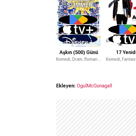
Aşkın (500) Günü
17 Yenid
Komedi, Dram, Romantik
Ekleyen:
OgulMcGonagall