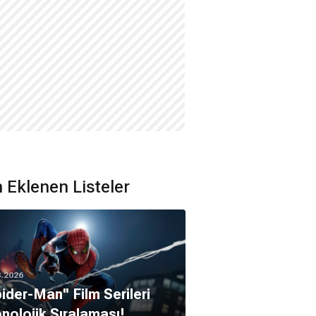
 Eklenen Listeler
8.2026
pider-Man'' Film Serileri
nolojik Sıralaması!