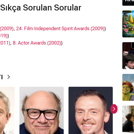
 Sıkça Sorulan Sorular
 (2009)
,
24. Film Independent Spirit Awards (2009)
)
019)
)
2011)
,
8. Actor Awards (2002)
)
y DeVito
,
Simon Pegg
,
Timothy Dalton
, Michael
rı
ya
'da çekilmiştir.