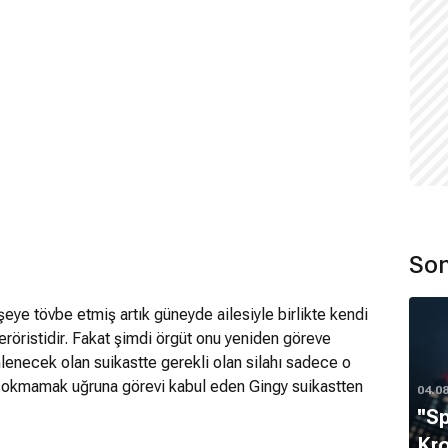
Son
şeye tövbe etmiş artık güneyde ailesiyle birlikte kendi
eröristidir. Fakat şimdi örgüt onu yeniden göreve
lenecek olan suikastte gerekli olan silahı sadece o
e sokmamak uğruna görevi kabul eden Gingy suikastten
04.0
''S
Kro