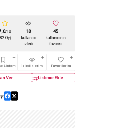
7,0
18
45
/10
(82 Oy)
kullanıcı
kullanıcının
izledi
favorisi
me Listem
İzlediklerim
Favorilerim
an Ver
Listeme Ekle
ş: