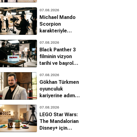
gerçekleştirildi
07.08.2026
Michael Mando
Scorpion
karakteriyle
Marvel'a geri
07.08.2026
döndü
Black Panther 3
e 30 Olsam
Aşk Her Yerde
İyi Şanslar Chuck
filminin vizyon
Komedi, Fantastik, Romantik
Komedi, Romantik, Dram
Komedi, Romantik
tarihi ve başrolü
açıklandı
07.08.2026
Gökhan Türkmen
oyunculuk
kariyerine adım
atıyor
07.08.2026
LEGO Star Wars:
The Mandalorian
Disney+ için
duyuruldu