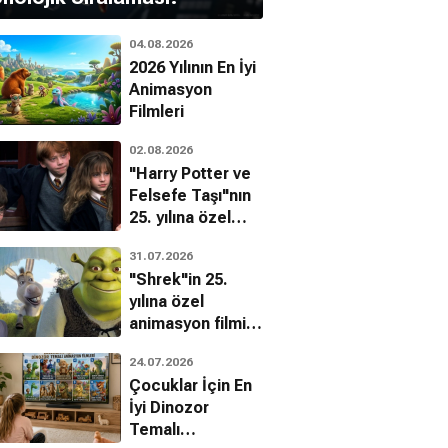
04.08.2026
2026 Yılının En İyi
Animasyon
Filmleri
02.08.2026
"Harry Potter ve
Felsefe Taşı"nın
25. yılına özel
filmin
31.07.2026
bilinmeyenleri!
"Shrek"in 25.
yılına özel
animasyon filmin
bilinmeyenleri!
24.07.2026
Çocuklar İçin En
İyi Dinozor
Temalı