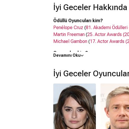
İyi Geceler Hakkında
Ödüllü Oyuncuları kim?
Penélope Cruz
(
81. Akademi Ödülleri
Martin Freeman
(
25. Actor Awards (2
Michael Gambon
(
17. Actor Awards (
Oyuncuları kim?
Devamını Oku
Penélope Cruz, Martin Freeman,
Dann
Gambon
İyi Geceler Oyuncula
İyi Geceler filmi nerede çekildi?
İyi Geceler filmi
İngiltere
,
ABD
,
Alman
Kaç saat?
1 saat 33 dakika
IMDb puanı kaç?
5.7