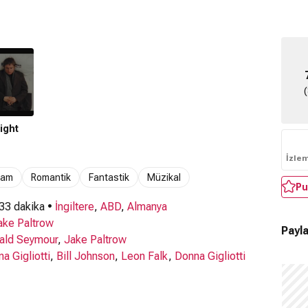
ight
İzle
ram
Romantik
Fantastik
Müzikal
Pu
 33 dakika •
İngiltere
,
ABD
,
Almanya
ake Paltrow
Payla
ald Seymour
,
Jake Paltrow
a Gigliotti
,
Bill Johnson
,
Leon Falk
,
Donna Gigliotti