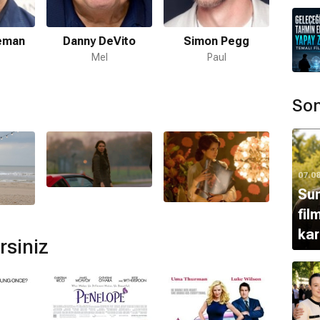
Müzikal
eeman
Danny DeVito
Simon Pegg
Timo
Mel
Paul
ır.
Son
mamaktadır.
gowan
tarafından hazırlanmıştır.
07.0
Sun
lunmamaktadır.
fil
kar
rsiniz
ca