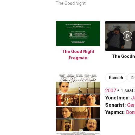
The Good Night
The Good Night
The Goodn
Fragman
Komedi
D
2007
• 1 saat
Yönetmen:
J
Senarist:
Ger
Yapımcı:
Donn