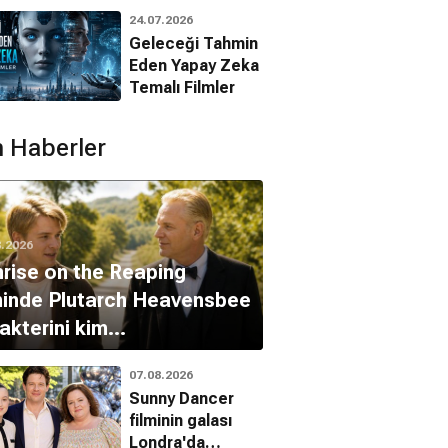
Animasyon
24.07.2026
Filmleri
Geleceği Tahmin
thy Dalton
Michael Gambon
Eden Yapay Zeka
Alan Weigert
Temalı Filmler
 Haberler
8.2026
rise on the Reaping
minde Plutarch Heavensbee
akterini kim
nlandıracak?
07.08.2026
Sunny Dancer
filminin galası
Londra'da