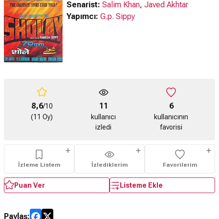
Senarist:
Salim Khan
,
Javed Akhtar
Yapımcı:
G.p. Sippy
8,6
11
6
/10
(11 Oy)
kullanıcı
kullanıcının
izledi
favorisi
İzleme Listem
İzlediklerim
Favorilerim
Puan Ver
Listeme Ekle
Paylaş: