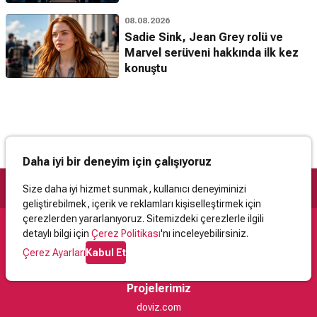
08.08.2026
Sadie Sink, Jean Grey rolü ve
Marvel serüveni hakkında ilk kez
konuştu
Daha iyi bir deneyim için çalışıyoruz
Size daha iyi hizmet sunmak, kullanıcı deneyiminizi
geliştirebilmek, içerik ve reklamları kişiselleştirmek için
çerezlerden yararlanıyoruz. Sitemizdeki çerezlerle ilgili
detaylı bilgi için
Çerez Politikası
'nı inceleyebilirsiniz.
Destek
Çerez Ayarları
Kabul Et
İletişim
Yardım
Kullanıcı Sözleşmesi
Çerez Politikası
Kişisel Verilerin Korunması
Yasal Uyarı
Projelerimiz
doviz.com