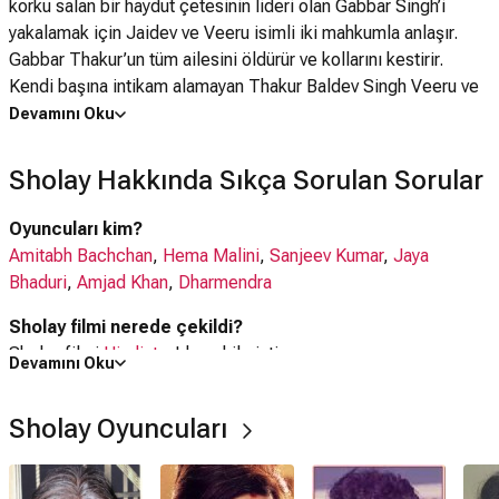
korku salan bir haydut çetesinin lideri olan Gabbar Singh’i
yakalamak için Jaidev ve Veeru isimli iki mahkumla anlaşır.
Gabbar Thakur’un tüm ailesini öldürür ve kollarını kestirir.
Kendi başına intikam alamayan Thakur Baldev Singh Veeru ve
Jaidev’i görevlendirir. İkili Gabbar Singh’i canlı yakalamayı ve
Devamını Oku
onu Baldev Singh’e teslim etmeyi kabul eder. Ancak işler
planlandığı gibi gitmez. Veeru yerli at arabası sürücüsü
Sholay Hakkında Sıkça Sorulan Sorular
Basanti’ye aşık olur. Jai de Baldev Singh’in dul gelini Radha’dan
hoşlanmaktadır. İşleri daha da kötüleştiren Gabbar’ın Jai ile
Oyuncuları kim?
Veeru’yu öldürmeye yemin edip Basanti’yi rehin alması olur.
Amitabh Bachchan
,
Hema Malini
,
Sanjeev Kumar
,
Jaya
Ancak Jaidev ve Veeru o kadar zekidir ki hiçbir haydut onları
Bhaduri
,
Amjad Khan
,
Dharmendra
yenemeyecektir.
Sholay filmi nerede çekildi?
Sholay filmi
Hindistan
'da çekilmiştir.
Devamını Oku
Kaç saat?
Sholay Oyuncuları
3 saat 18 dakika
IMDb puanı kaç?
8.1